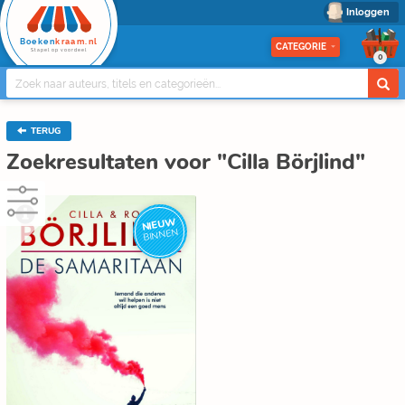
Inloggen
Boeken
kraam.nl
CATEGORIE
Stapel op voordeel
0
TERUG
Zoekresultaten voor "Cilla Börjlind"
NIEUW
BINNEN