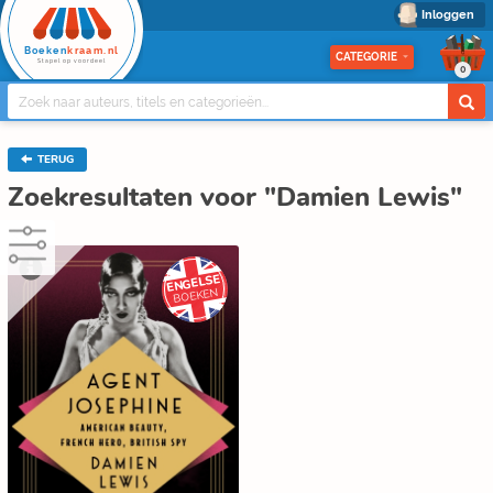
Inloggen
Boeken
kraam.nl
CATEGORIE
Stapel op voordeel
0
TERUG
Zoekresultaten voor "Damien Lewis"
ENGELSE
BOEKEN