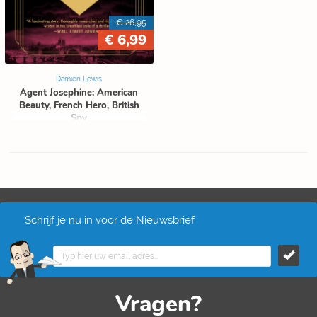
€ 26,95
€ 6,99
Damien Lewis
Agent Josephine: American
Beauty, French Hero, British
Spy
Schrijf je nu in voor de Nieuwsbrief
Vragen?