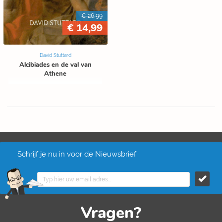
€ 26,99
€ 14,99
David Stuttard
Alcibiades en de val van
Athene
Schrijf je nu in voor de Nieuwsbrief
Vragen?