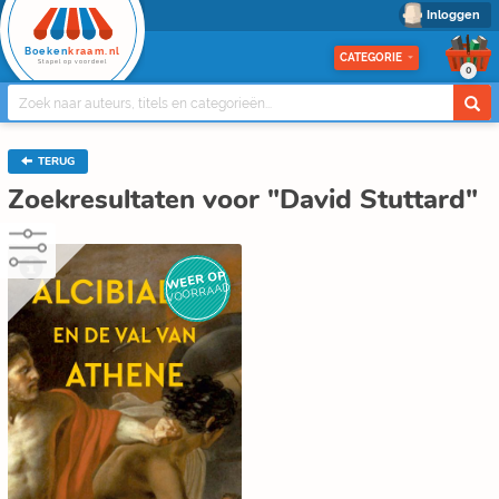
Inloggen
Boeken
kraam.nl
CATEGORIE
Stapel op voordeel
0
TERUG
Zoekresultaten voor "David Stuttard"
WEER OP
VOORRAAD