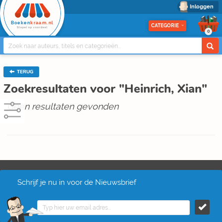
Inloggen
Boeken
kraam.nl
CATEGORIE
Stapel op voordeel
0
TERUG
Zoekresultaten voor "Heinrich, Xian"
Geen resultaten gevonden
Schrijf je nu in voor de Nieuwsbrief