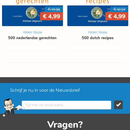
€ 10,99
€ 12,50
€ 4,99
€ 4,99
Holten, Nicole
Holten, Nicole
500 nederlandse gerechten
500 dutch recipes
Schrijf je nu in voor de Nieuwsbrief
Vragen?