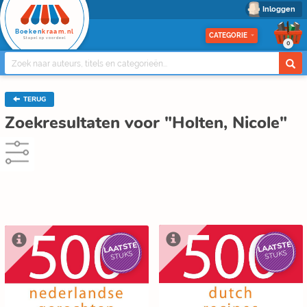
Inloggen
Boeken
kraam.nl
CATEGORIE
Stapel op voordeel
0
TERUG
Zoekresultaten voor "Holten, Nicole"
LAATSTE
LAATSTE
STUKS
STUKS