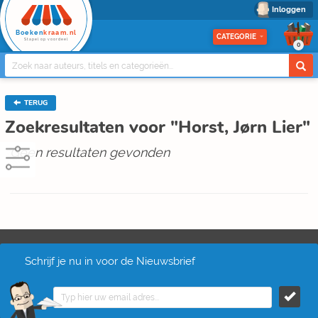
Inloggen
Boeken
kraam.nl
CATEGORIE
Stapel op voordeel
0
TERUG
Zoekresultaten voor "Horst, Jørn Lier"
Geen resultaten gevonden
Schrijf je nu in voor de Nieuwsbrief