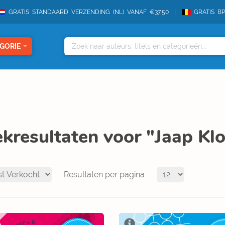
GRATIS STANDAARD VERZENDING (NL) VANAF €37,50
GRATIS B
GORIE
kresultaten voor "Jaap K
Resultaten per pagina