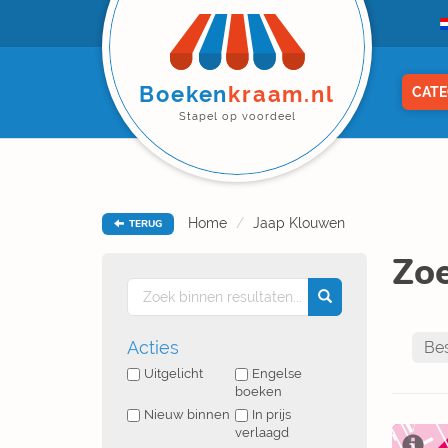
Boeken
kraam.nl
CATE
Stapel op voordeel
Home
Jaap Klouwen
TERUG
Zoe
Acties
Uitgelicht
Engelse
boeken
Nieuw binnen
In prijs
verlaagd