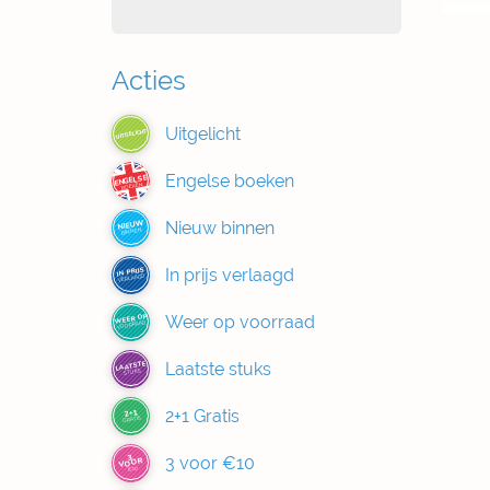
Acties
Uitgelicht
UITGELICHT
Engelse boeken
ENGELSE
BOEKEN
Nieuw binnen
NIEUW
BINNEN
In prijs verlaagd
IN PRIJS
VERLAAGD
Weer op voorraad
WEER OP
VOORRAAD
Laatste stuks
LAATSTE
STUKS
2+1 Gratis
2+1
GRATIS
3
3 voor €10
VOOR
€10