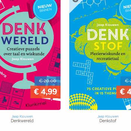
NIEUW
NI
BINNEN
BI
€ 20,00
€ 
€ 4,99
€ 
Jaap Klouwen
Jaap Klouwen
Denkwereld
Denkstof