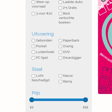
Weer op
Laatste stuks
voorraad
2+1 Gratis
3 voor €10
Best
verkochte
boeken
Uitvoering
Gebonden
Paperback
Pocket
Overig
Luisterboek
DVD
PC Spel
Dwarsligger
Staat
Licht
Nieuw
beschadigd
Ramsj
Prijs
0
55