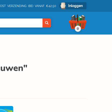
Inloggen
POST VERZENDING (BE) VANAF €42,50
0
louwen"