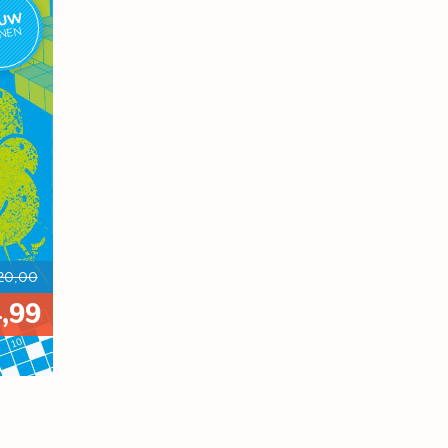
EUW
NNEN
20,00
4,99