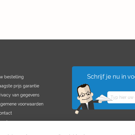
Schrijf je nu in 
w bestelling
aagste prijs garantie
rivacy van gegevens
lgemene voorwaarden
ontact
acatures