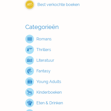
Best verkochte boeken
BEST
VERKOCHT
Categorieën
Romans
Thrillers
Literatuur
Fantasy
Young Adults
Kinderboeken
Eten & Drinken