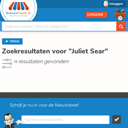
Inloggen
Boeken
kraam.nl
CATEGORIE
Stapel op voordeel
0
TERUG
Zoekresultaten voor "Juliet Sear"
Geen resultaten gevonden
Schrijf je nu in voor de Nieuwsbrief