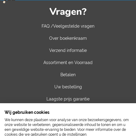
Vragen?
FAQ /Veelgestelde vragen
Over boekenkraam
Verzend informatie
Assortiment en Voorraad
Betalen
Uw bestelling
Laagste prijs garantie
Privacy van gegevens
Wij gebruiken cookies
We kunnen deze plaatsen voor analyse van onze bezoekersgegevens, om
Algemene voorwaarden
onze website te verbeteren, gepersonaliseerde inhoud te tonen en om u
een geweldige website-ervaring te bieden. Voor meer informatie over de
cookies die we gebruiken opent u de instellingen.
Contact