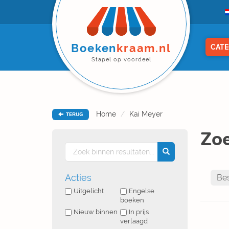
Boeken
kraam.nl
CATE
Stapel op voordeel
Home
Kai Meyer
TERUG
Zoe
Acties
Uitgelicht
Engelse
boeken
Nieuw binnen
In prijs
verlaagd