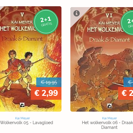
2+1
2
GRATIS
GR
€ 19,95
€ 
€ 2,99
€ 
Kai Meyer
Kai Meyer
 Wolkenvolk 05 - Lavagloed
Het wolkenvolk 06 - Draak
Diamant