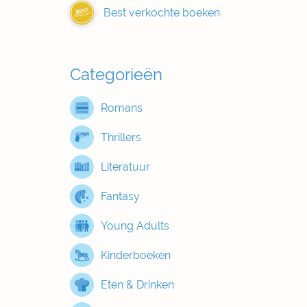
Best verkochte boeken
BEST
VERKOCHT
Categorieën
Romans
Thrillers
Literatuur
Fantasy
Young Adults
Kinderboeken
Eten & Drinken