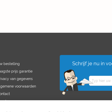
Schrijf je nu in 
w bestelling
aagste prijs garantie
rivacy van gegevens
lgemene voorwaarden
ontact
acatures