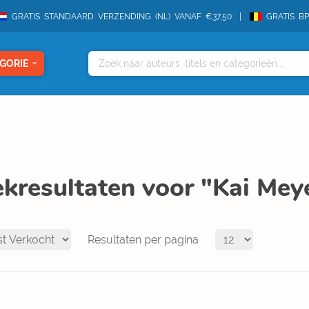
GRATIS STANDAARD VERZENDING (NL) VANAF €37,50
GRATIS B
GORIE
kresultaten voor "Kai Mey
Resultaten per pagina