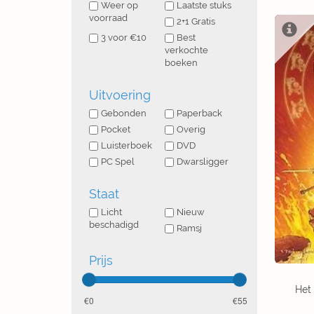
Weer op
Laatste stuks
voorraad
2+1 Gratis
3 voor €10
Best
verkochte
boeken
Uitvoering
Gebonden
Paperback
Pocket
Overig
Luisterboek
DVD
PC Spel
Dwarsligger
Staat
Licht
Nieuw
beschadigd
Ramsj
Prijs
Het
0
55