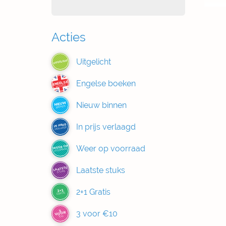
Acties
Uitgelicht
UITGELICHT
Engelse boeken
ENGELSE
BOEKEN
Nieuw binnen
NIEUW
BINNEN
In prijs verlaagd
IN PRIJS
VERLAAGD
Weer op voorraad
WEER OP
VOORRAAD
Laatste stuks
LAATSTE
STUKS
2+1 Gratis
2+1
GRATIS
3
3 voor €10
VOOR
€10