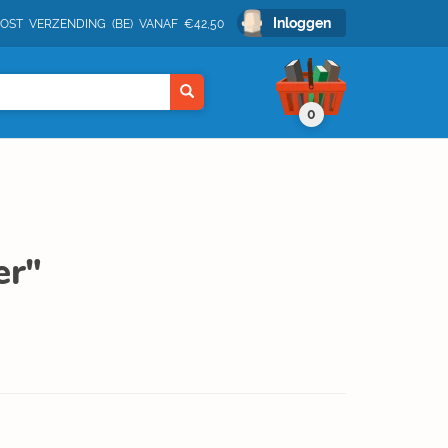
Inloggen
POST VERZENDING (BE) VANAF €42,50
0
er"