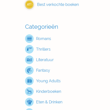
Best verkochte boeken
BEST
VERKOCHT
Categorieën
Romans
Thrillers
Literatuur
Fantasy
Young Adults
Kinderboeken
Eten & Drinken