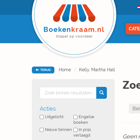
Boeken
kraam.nl
CATE
Stapel op voordeel
Home
Kelly, Martha Hall
TERUG
Zoe
Acties
Uitgelicht
Engelse
boeken
Nieuw binnen
In prijs
verlaagd
Geen 