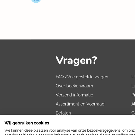
Vragen?
FAQ /Veelgestelde vragen
U
Over boekenkraam
L
Verzend informatie
P
Assortiment en Voorraad
A
Betalen
C
V
Wij gebruiken cookies
We kunnen deze plaatsen voor analyse van onze bezoekersgegevens, om onze 