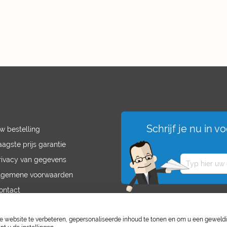
Schrijf je nu in 
w bestelling
aagste prijs garantie
rivacy van gegevens
lgemene voorwaarden
ontact
acatures
website te verbeteren, gepersonaliseerde inhoud te tonen en om u een geweld