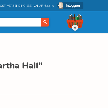
Inloggen
POST VERZENDING (BE) VANAF €42,50
0
artha Hall"