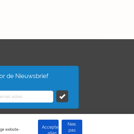
voor de Nieuwsbrief
Nee,
Accepteer
ige website-
pas
alles