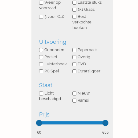
Weer op
Laatste stuks
voorraad
2+1 Gratis
3 voor €10
Best
verkochte
boeken
Uitvoering
Gebonden
Paperback
Pocket
Overig
Luisterboek
DVD
PC Spel
Dwarsligger
Staat
Licht
Nieuw
beschadigd
Ramsj
Prijs
0
55