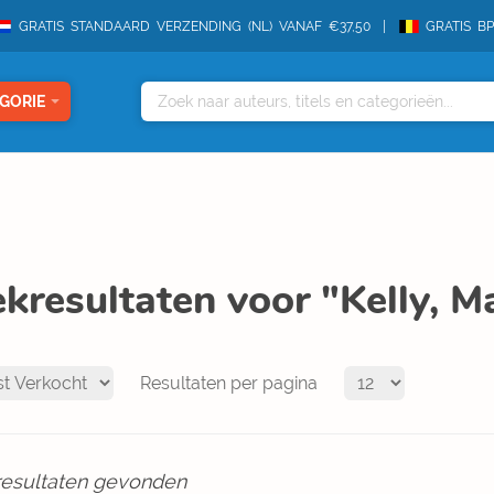
GRATIS STANDAARD VERZENDING (NL) VANAF €37,50
GRATIS B
GORIE
kresultaten voor "Kelly, M
Resultaten per pagina
resultaten gevonden