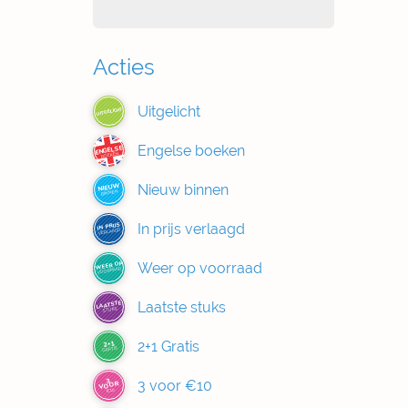
Acties
Uitgelicht
UITGELICHT
Engelse boeken
ENGELSE
BOEKEN
Nieuw binnen
NIEUW
BINNEN
In prijs verlaagd
IN PRIJS
VERLAAGD
Weer op voorraad
WEER OP
VOORRAAD
Laatste stuks
LAATSTE
STUKS
2+1 Gratis
2+1
GRATIS
3
3 voor €10
VOOR
€10