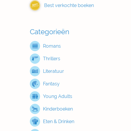
Best verkochte boeken
BEST
VERKOCHT
Categorieën
Romans
Thrillers
Literatuur
Fantasy
Young Adults
Kinderboeken
Eten & Drinken