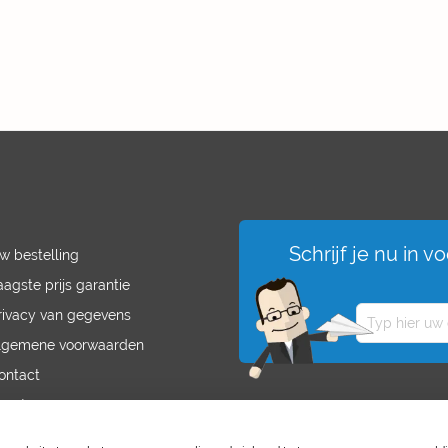
Schrijf je nu in 
w bestelling
aagste prijs garantie
rivacy van gegevens
lgemene voorwaarden
ontact
acatures