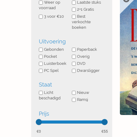
Weer op
Laatste stuks
voorraad
2+1 Gratis
3 voor €10
Best
verkochte
boeken
Uitvoering
Gebonden
Paperback
Pocket
Overig
Luisterboek
DVD
PC Spel
Dwarsligger
Staat
Licht
Nieuw
beschadigd
Ramsj
Prijs
0
55