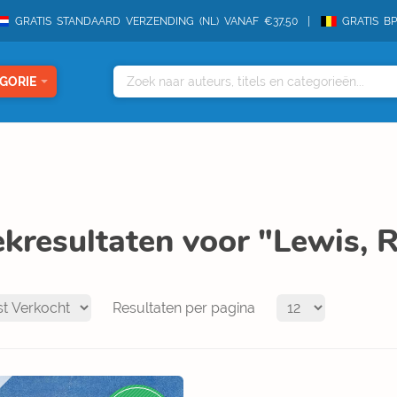
GRATIS STANDAARD VERZENDING (NL) VANAF €37,50
GRATIS B
GORIE
kresultaten voor "Lewis, 
Resultaten per pagina