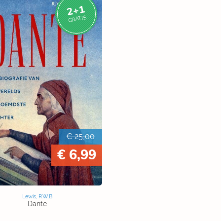
2+1
GRATIS
€ 25,00
€ 6,99
Lewis, R.W.B
Dante