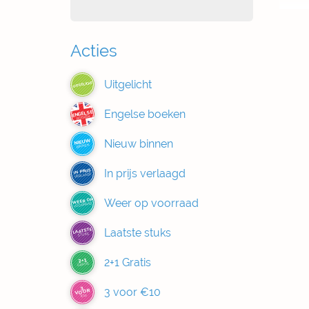
Acties
Uitgelicht
UITGELICHT
Engelse boeken
ENGELSE
BOEKEN
Nieuw binnen
NIEUW
BINNEN
In prijs verlaagd
IN PRIJS
VERLAAGD
Weer op voorraad
WEER OP
VOORRAAD
Laatste stuks
LAATSTE
STUKS
2+1 Gratis
2+1
GRATIS
3
3 voor €10
VOOR
€10