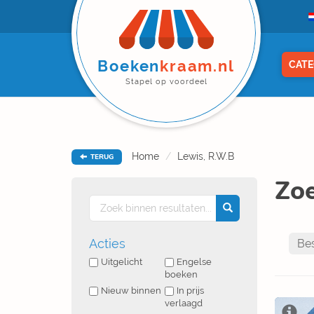
Boeken
kraam.nl
CATE
Stapel op voordeel
Home
Lewis, R.W.B
TERUG
Zoe
Acties
Uitgelicht
Engelse
boeken
Nieuw binnen
In prijs
verlaagd