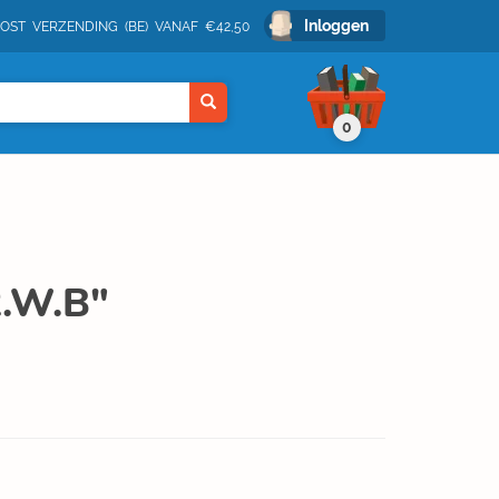
Inloggen
POST VERZENDING (BE) VANAF €42,50
0
R.W.B"