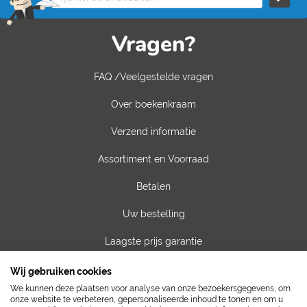
Vragen?
FAQ /Veelgestelde vragen
Over boekenkraam
Verzend informatie
Assortiment en Voorraad
Betalen
Uw bestelling
Laagste prijs garantie
Privacy van gegevens
Wij gebruiken cookies
We kunnen deze plaatsen voor analyse van onze bezoekersgegevens, om
Algemene voorwaarden
onze website te verbeteren, gepersonaliseerde inhoud te tonen en om u