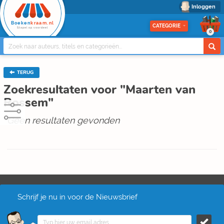
Inloggen
Boeken
kraam.nl
CATEGORIE
Stapel op voordeel
0
TERUG
Zoekresultaten voor "Maarten van
Rossem"
Geen resultaten gevonden
Schrijf je nu in voor de Nieuwsbrief