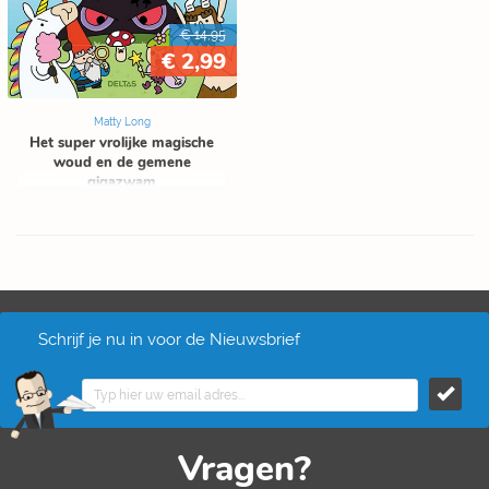
€ 14,95
€ 2,99
Matty Long
Het super vrolijke magische
woud en de gemene
gigazwam
Schrijf je nu in voor de Nieuwsbrief
Vragen?