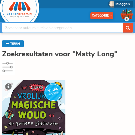
Inloggen
Boeken
kraam.nl
CATEGORIE
Stapel op voordeel
0
TERUG
Zoekresultaten voor "Matty Long"
NIEUW
BINNEN