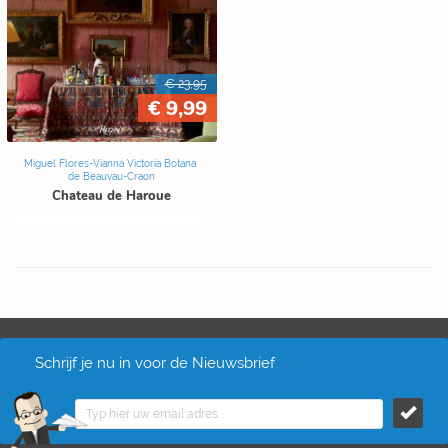
€ 23,95
€ 9,99
Miguel Flores-Vianna Victoria Botana
de Beauvau-Craon
Chateau de Haroue
Schrijf je nu in voor de Nieuwsbrief