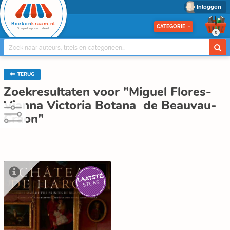
Inloggen
Boeken
kraam.nl
CATEGORIE
Stapel op voordeel
0
TERUG
Zoekresultaten voor "Miguel Flores-
Vianna Victoria Botana de Beauvau-
Craon"
LAATSTE
STUKS