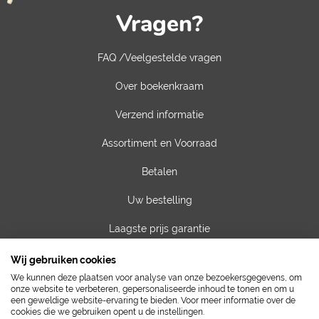
Vragen?
FAQ /Veelgestelde vragen
Over boekenkraam
Verzend informatie
Assortiment en Voorraad
Betalen
Uw bestelling
Laagste prijs garantie
Privacy van gegevens
Wij gebruiken cookies
We kunnen deze plaatsen voor analyse van onze bezoekersgegevens, om
Algemene voorwaarden
onze website te verbeteren, gepersonaliseerde inhoud te tonen en om u
een geweldige website-ervaring te bieden. Voor meer informatie over de
cookies die we gebruiken opent u de instellingen.
Contact