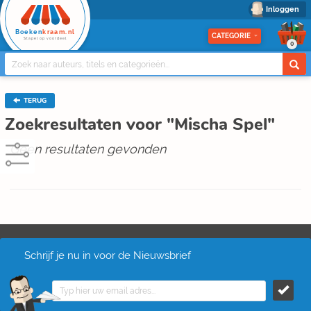
Inloggen
Boeken
kraam.nl
CATEGORIE
Stapel op voordeel
0
TERUG
Zoekresultaten voor "Mischa Spel"
Geen resultaten gevonden
Schrijf je nu in voor de Nieuwsbrief