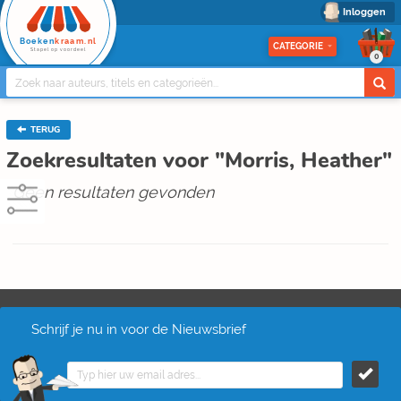
Inloggen
Boeken
kraam.nl
CATEGORIE
Stapel op voordeel
0
TERUG
Zoekresultaten voor "Morris, Heather"
Geen resultaten gevonden
Schrijf je nu in voor de Nieuwsbrief