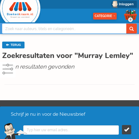
Inloggen
Boeken
kraam.nl
CATEGORIE
Stapel op voordeel
0
TERUG
Zoekresultaten voor "Murray Lemley"
Geen resultaten gevonden
Schrijf je nu in voor de Nieuwsbrief