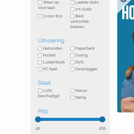
Weer op
Laatste stuks
voorraad
2+1 Gratis
3 voor €10
Best
verkochte
boeken
Uitvoering
Gebonden
Paperback
Pocket
Overig
Luisterboek
DVD
PC Spel
Dwarsligger
Staat
Licht
Nieuw
beschadigd
Ramsj
Prijs
0
55