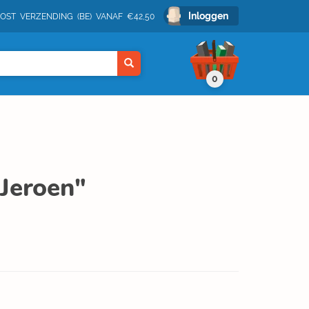
Inloggen
POST VERZENDING (BE) VANAF €42,50
0
Jeroen"