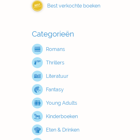
Best verkochte boeken
BEST
VERKOCHT
Categorieën
Romans
Thrillers
Literatuur
Fantasy
Young Adults
Kinderboeken
Eten & Drinken