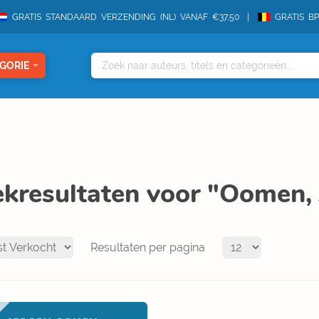
GRATIS STANDAARD VERZENDING (NL) VANAF €37,50
GRATIS B
GORIE
kresultaten voor "Oomen, 
Resultaten per pagina