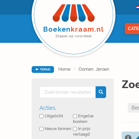
Boeken
kraam.nl
CATE
Stapel op voordeel
Home
Oomen, Jeroen
TERUG
Zoe
Acties
Uitgelicht
Engelse
boeken
Nieuw binnen
In prijs
verlaagd