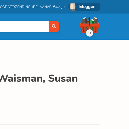
Inloggen
POST VERZENDING (BE) VANAF €42,50
0
 Waisman, Susan