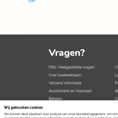
Vragen?
FAQ /Veelgestelde vragen
U
Over boekenkraam
L
Verzend informatie
P
Assortiment en Voorraad
A
Betalen
C
V
Wij gebruiken cookies
We kunnen deze plaatsen voor analyse van onze bezoekersgegevens, om onze 