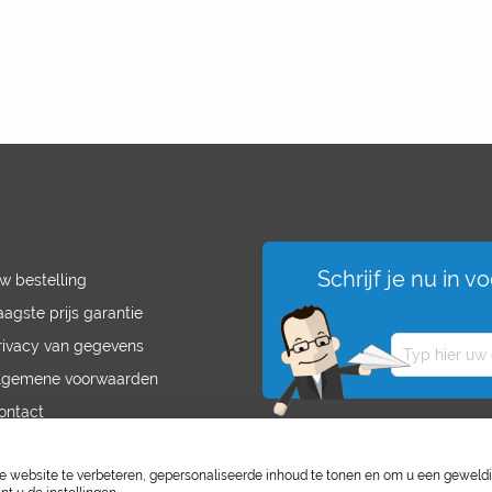
Schrijf je nu in 
w bestelling
aagste prijs garantie
rivacy van gegevens
lgemene voorwaarden
ontact
acatures
website te verbeteren, gepersonaliseerde inhoud te tonen en om u een geweld