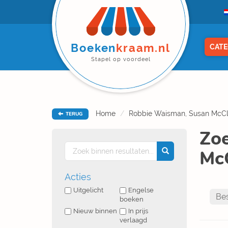
Boeken
kraam.nl
CATE
Stapel op voordeel
Home
Robbie Waisman, Susan McCl
TERUG
Zoe
McC
Acties
Uitgelicht
Engelse
boeken
Nieuw binnen
In prijs
verlaagd