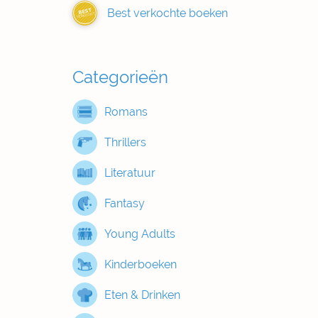
Best verkochte boeken
BEST
VERKOCHT
Categorieën
Romans
Thrillers
Literatuur
Fantasy
Young Adults
Kinderboeken
Eten & Drinken