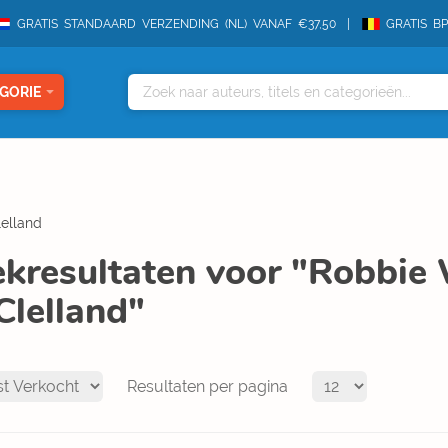
GRATIS STANDAARD VERZENDING (NL) VANAF €37,50
GRATIS B
GORIE
elland
kresultaten voor "Robbie
lelland"
Resultaten per pagina