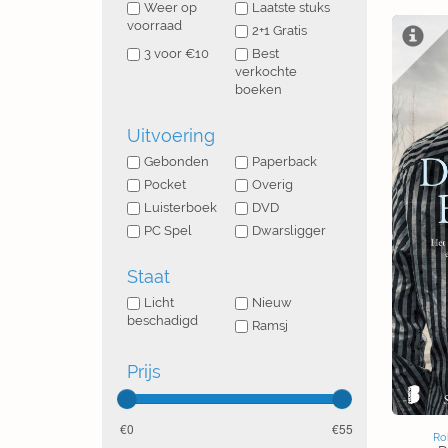
Weer op
Laatste stuks
voorraad
2+1 Gratis
3 voor €10
Best
verkochte
boeken
Uitvoering
Gebonden
Paperback
Pocket
Overig
Luisterboek
DVD
PC Spel
Dwarsligger
Staat
Licht
Nieuw
beschadigd
Ramsj
Prijs
0
55
Ro