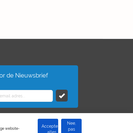
voor de Nieuwsbrief
Nee,
Accepteer
ige website-
pas
alles