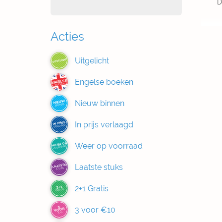
D
Acties
Uitgelicht
UITGELICHT
Engelse boeken
ENGELSE
BOEKEN
Nieuw binnen
NIEUW
BINNEN
In prijs verlaagd
IN PRIJS
VERLAAGD
Weer op voorraad
WEER OP
VOORRAAD
Laatste stuks
LAATSTE
STUKS
2+1 Gratis
2+1
GRATIS
3
3 voor €10
VOOR
€10