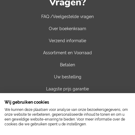
Vragen?
FAQ /Veelgestelde vragen
Over boekenkraam
Verzend informatie
Assortiment en Voorraad
Betalen
Uw bestelling
Laagste prijs garantie
Privacy van gegevens
Wij gebruiken cookies
We kunnen deze plaatsen voor analyse van onze bezoekersgegevens, om
Algemene voorwaarden
onze website te verbeteren, gepersonaliseerde inhoud te tonen en om u
een geweldige website-ervaring te bieden. Voor meer informatie over de
cookies die we gebruiken opent u de instellingen.
Contact