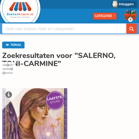
Inloggen
Boeken
kraam.nl
CATEGORIE
Stapel op voordeel
0
TERUG
Zoekresultaten voor "SALERNO,
TONI-CARMINE"
LAATSTE
STUKS