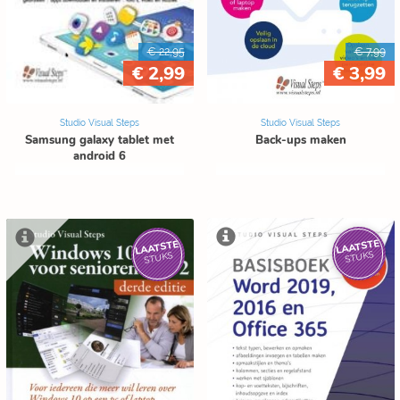
€ 22,95
€ 7,99
€ 2,99
€ 3,99
Studio Visual Steps
Studio Visual Steps
Samsung galaxy tablet met
Back-ups maken
android 6
LAATSTE
LAATSTE
STUKS
STUKS