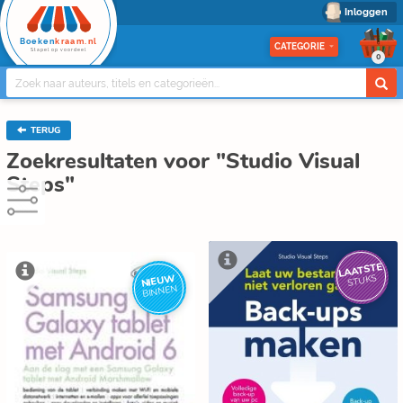
Inloggen
Boeken
kraam.nl
CATEGORIE
Stapel op voordeel
0
TERUG
Zoekresultaten voor "Studio Visual
Steps"
LAATSTE
NIEUW
STUKS
BINNEN