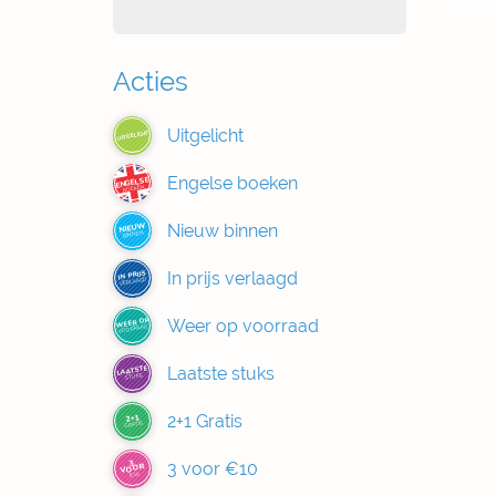
Acties
Uitgelicht
UITGELICHT
Engelse boeken
ENGELSE
BOEKEN
Nieuw binnen
NIEUW
BINNEN
In prijs verlaagd
IN PRIJS
VERLAAGD
Weer op voorraad
WEER OP
VOORRAAD
Laatste stuks
LAATSTE
STUKS
2+1 Gratis
2+1
GRATIS
3
3 voor €10
VOOR
€10