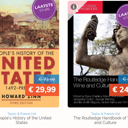
LAATSTE
STUKS
LAA
ST
€ 73,99
€ 
€ 29,99
€ 24
Taylor & Francis Ltd
Taylor & Francis Ltd
ople's History of the United
The Routledge Handbook of
States
and Culture