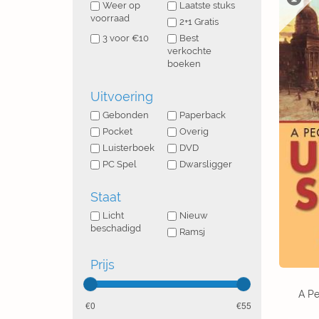
Weer op
Laatste stuks
voorraad
2+1 Gratis
3 voor €10
Best
verkochte
boeken
Uitvoering
Gebonden
Paperback
Pocket
Overig
Luisterboek
DVD
PC Spel
Dwarsligger
Staat
Licht
Nieuw
beschadigd
Ramsj
Prijs
A Pe
0
55