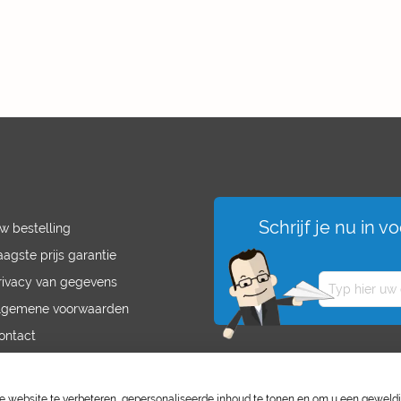
Schrijf je nu in 
w bestelling
aagste prijs garantie
rivacy van gegevens
lgemene voorwaarden
ontact
acatures
website te verbeteren, gepersonaliseerde inhoud te tonen en om u een geweld