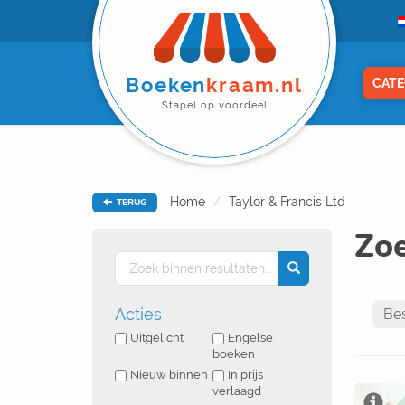
Boeken
kraam.nl
CATE
Stapel op voordeel
Home
Taylor & Francis Ltd
TERUG
Zoe
Acties
Uitgelicht
Engelse
boeken
Nieuw binnen
In prijs
verlaagd