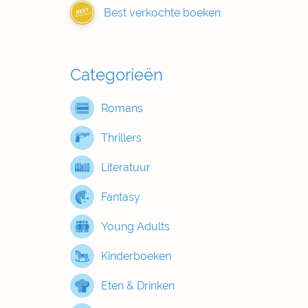
Best verkochte boeken
BEST
VERKOCHT
Categorieën
Romans
Thrillers
Literatuur
Fantasy
Young Adults
Kinderboeken
Eten & Drinken