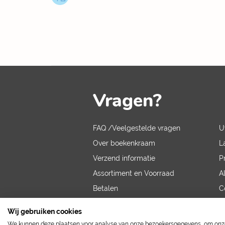
Vragen?
FAQ /Veelgestelde vragen
U
Over boekenkraam
L
Verzend informatie
P
Assortiment en Voorraad
A
Betalen
C
V
Wij gebruiken cookies
We kunnen deze plaatsen voor analyse van onze bezoekersgegevens, om onze 