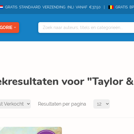
GRATIS STANDAARD VERZENDING (NL) VANAF €37,50
GRATIS B
GORIE
kresultaten voor "Taylor &
Resultaten per pagina