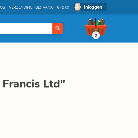
Inloggen
POST VERZENDING (BE) VANAF €42,50
0
 Francis Ltd"