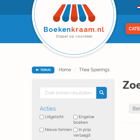
Boeken
kraam.nl
CATE
Stapel op voordeel
Home
Thea Spierings
TERUG
Zoe
Acties
Uitgelicht
Engelse
boeken
Nieuw binnen
In prijs
verlaagd