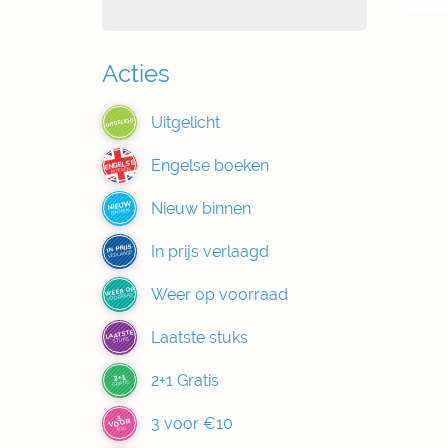
Acties
Uitgelicht
UITGELICHT
Engelse boeken
ENGELSE
BOEKEN
Nieuw binnen
NIEUW
BINNEN
In prijs verlaagd
IN PRIJS
VERLAAGD
Weer op voorraad
WEER OP
VOORRAAD
Laatste stuks
LAATSTE
STUKS
2+1 Gratis
2+1
GRATIS
3
3 voor €10
VOOR
€10