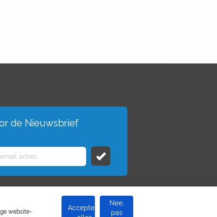
voor de Nieuwsbrief
Nee,
Accepteer
ige website-
pas