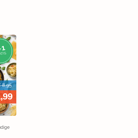
+1
ATIS
 8,95
1,99
udige