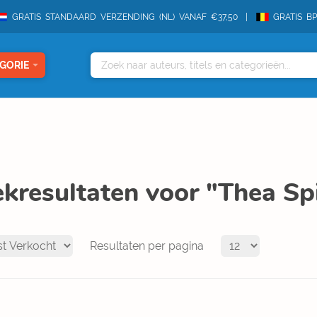
GRATIS STANDAARD VERZENDING (NL) VANAF €37,50
GRATIS B
GORIE
kresultaten voor "Thea Sp
Resultaten per pagina