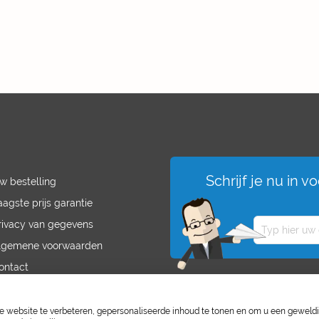
Schrijf je nu in 
w bestelling
aagste prijs garantie
rivacy van gegevens
lgemene voorwaarden
ontact
acatures
website te verbeteren, gepersonaliseerde inhoud te tonen en om u een geweld