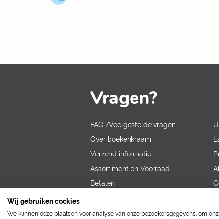
Vragen?
FAQ /Veelgestelde vragen
U
Over boekenkraam
L
Verzend informatie
P
Assortiment en Voorraad
A
Betalen
C
V
Wij gebruiken cookies
We kunnen deze plaatsen voor analyse van onze bezoekersgegevens, om onze 