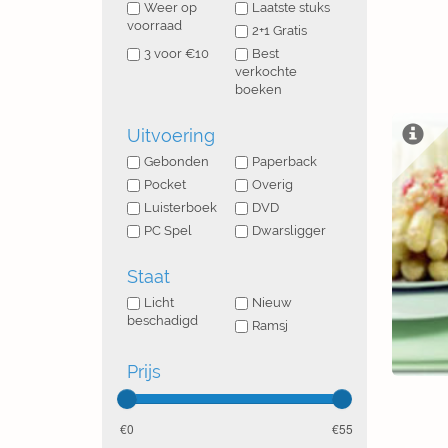
Weer op
Laatste stuks
voorraad
2+1 Gratis
3 voor €10
Best
verkochte
boeken
Uitvoering
Gebonden
Paperback
Pocket
Overig
Luisterboek
DVD
PC Spel
Dwarsligger
Staat
Licht
Nieuw
beschadigd
Ramsj
Prijs
0
55