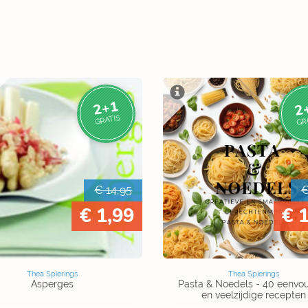
2+1
2
GRATIS
GR
€ 14,95
€
€ 1,99
€ 
Thea Spierings
Thea Spierings
Asperges
Pasta & Noedels - 40 eenvo
en veelzijdige recepten