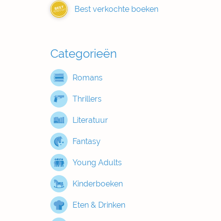
Best verkochte boeken
BEST
VERKOCHT
Categorieën
Romans
Thrillers
Literatuur
Fantasy
Young Adults
Kinderboeken
Eten & Drinken