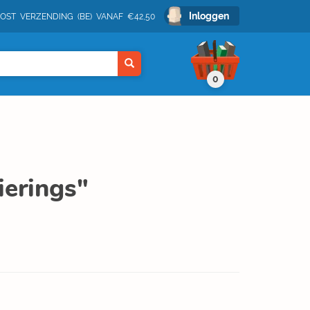
Inloggen
POST VERZENDING (BE) VANAF €42,50
0
ierings"