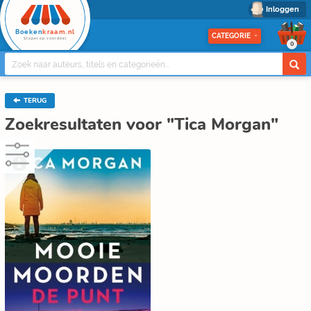
Inloggen
Boeken
kraam.nl
CATEGORIE
Stapel op voordeel
0
TERUG
Zoekresultaten voor "Tica Morgan"