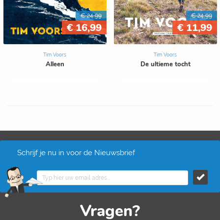
€ 24,99
€ 24,99
€ 16,99
€ 11,99
Tim Voors
Tim Voors
Alleen
De ultieme tocht
Schrijf je nu in voor de Nieuwsbrief
Vragen?