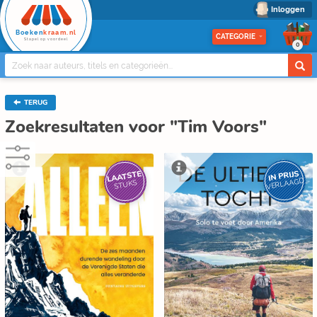
Inloggen
Boeken
kraam.nl
CATEGORIE
Stapel op voordeel
0
TERUG
Zoekresultaten voor "Tim Voors"
IN PRIJS
LAATSTE
VERLAAGD
STUKS