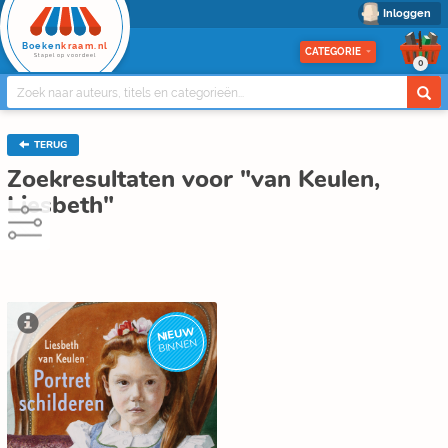
Inloggen
Boeken
kraam.nl
CATEGORIE
Stapel op voordeel
0
TERUG
Zoekresultaten voor "van Keulen,
Liesbeth"
NIEUW
BINNEN