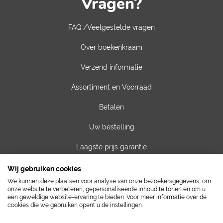
Vragen?
FAQ /Veelgestelde vragen
Over boekenkraam
Verzend informatie
Assortiment en Voorraad
Betalen
Uw bestelling
Laagste prijs garantie
Privacy van gegevens
Wij gebruiken cookies
We kunnen deze plaatsen voor analyse van onze bezoekersgegevens, om
Algemene voorwaarden
onze website te verbeteren, gepersonaliseerde inhoud te tonen en om u
een geweldige website-ervaring te bieden. Voor meer informatie over de
cookies die we gebruiken opent u de instellingen.
Contact