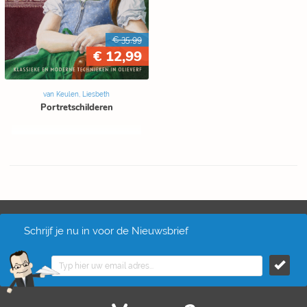
€ 35,99
€ 12,99
van Keulen, Liesbeth
Portretschilderen
Schrijf je nu in voor de Nieuwsbrief