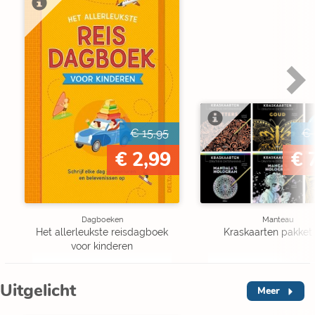
€ 15,95
€ 
€ 2,99
€ 
Dagboeken
Manteau
Het allerleukste reisdagboek
Kraskaarten pakket 
voor kinderen
Uitgelicht
Meer