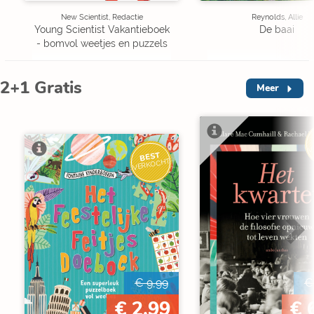
New Scientist, Redactie
Reynolds, Allie
Young Scientist Vakantieboek
De baai
- bomvol weetjes en puzzels
2+1 Gratis
Meer
V
BEST
VERKOCHT
€ 9,99
€
€ 2,99
€ 