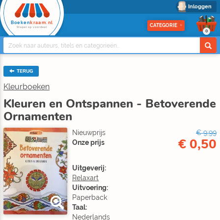
Inloggen
Boeken
kraam.nl
CATEGORIE
Stapel op voordeel
0
TERUG
Kleurboeken
Kleuren en Ontspannen - Betoverende
Ornamenten
Nieuwprijs
€ 9,99
€ 0,50
Onze prijs
Uitgeverij:
Relaxart
Uitvoering:
Paperback
Taal:
Nederlands