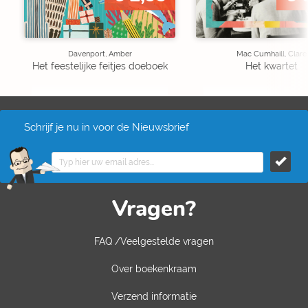
Davenport, Amber
Mac Cumhaill, Clare
Het feestelijke feitjes doeboek
Het kwartet
Schrijf je nu in voor de Nieuwsbrief
Vragen?
FAQ /Veelgestelde vragen
Over boekenkraam
Verzend informatie