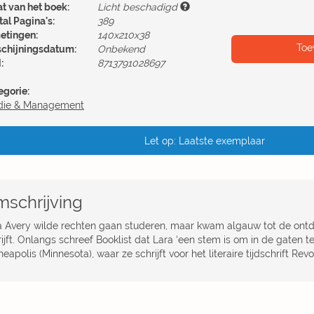
at van het boek:
Licht beschadigd
al Pagina's:
389
etingen:
140x210x38
Toe
schijningsdatum:
Onbekend
:
8713791028697
egorie:
die & Management
Let op: Laatste exemplaar
schrijving
a Avery wilde rechten gaan studeren, maar kwam algauw tot de ontde
ijft. Onlangs schreef Booklist dat Lara ‘een stem is om in de gaten t
eapolis (Minnesota), waar ze schrijft voor het literaire tijdschrift Revo