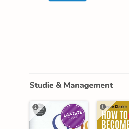
Studie & Management
LAATSTE
STUKS