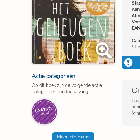
Sta
Aant
Afm
Ver
EAN
Cat
Stu
Actie categorieën
Op dit boek zijn de volgende actie
Om
categorieën van toepassing:
Lar
schr
LAATSTE
Minn
STUKS
Meer informatie