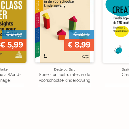
€ 25,99
€ 22,50
€ 5,99
€ 8,99
larke
Declercq, Bart
Baaij
e a World-
Speel- en leefruimtes in de
Crea
anager
voorschoolse kinderopvang