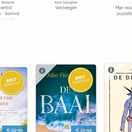
, Redactie
Karin Slaughter
ientist
Verzwegen
Mijn reuz
k - bomvol
puzzelbo
 puzzels
BEST
BEST
VERKOCHT
VERKOCHT
€ 22,99
€ 22,99