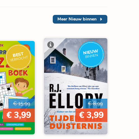
Meer
Nieuw binnen
NIEUW
BEST
BINNEN
VERKOCHT
€ 15,99
€ 8,99
€ 3,99
€ 3,99