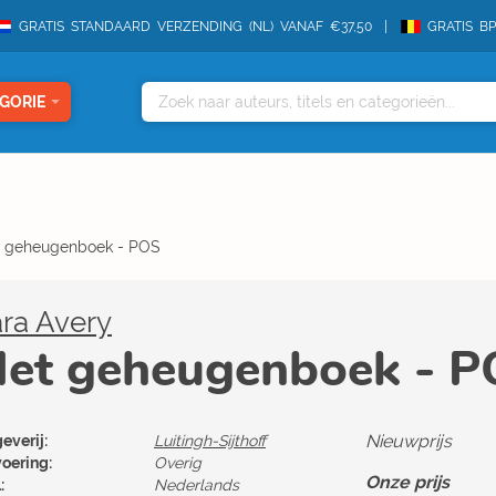
GRATIS STANDAARD VERZENDING (NL) VANAF €37,50
GRATIS B
GORIE
 geheugenboek - POS
ra Avery
et geheugenboek - 
Nieuwprijs
everij:
Luitingh-Sijthoff
voering:
Overig
Onze prijs
:
Nederlands