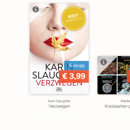
BEST
VERKOCHT
€ 21,99
€ 3,99
Karin Slaughter
Mante
Verzwegen
Kraskaarten 