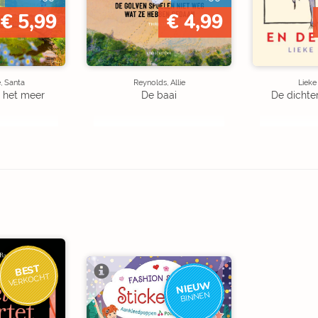
€ 5,99
€ 4,99
, Santa
Reynolds, Allie
Liek
 het meer
De baai
De dichte
BEST
VERKOCHT
NIEUW
BINNEN