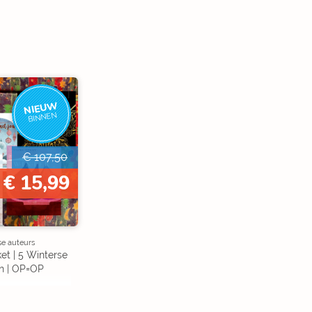
NIEUW
BINNEN
€ 107,50
€ 15,99
se auteurs
et | 5 Winterse
n | OP=OP