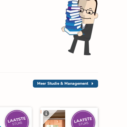
Meer
Studie & Management
LAATSTE
LAATSTE
STUKS
STUKS