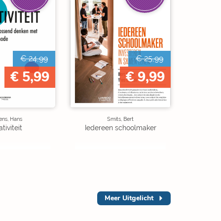
€ 24,99
€ 25,99
€ 5,99
€ 9,99
ens, Hans
Smits, Bert
tiviteit
Iedereen schoolmaker
Meer
Uitgelicht