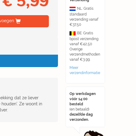
€ 5,99
Verzending
NL: Gratis
standaard
verzending vanaf
voegen
€37,50
BE: Gratis
bpost verzending
vanaf €42,50
Overige
verzendmethoden
vanaf €3,99.
Meer
verzendinformatie
Op werkdagen
kking dat ze liever
vóór 14:00
e houden’. Ze woont in
besteld
(en betaald)
lver.
dezelfde dag
verzonden.