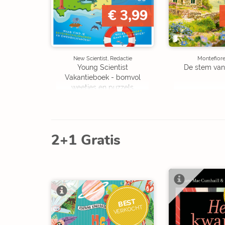
€ 3,99
New Scientist, Redactie
Montefiore
Young Scientist
De stem van
Vakantieboek - bomvol
weetjes en puzzels
2+1 Gratis
BEST
VERKOCHT