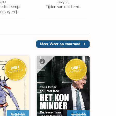
ZNU
Ellory, R.J.
edik leerrijk
Tijden van duisternis
ek (9-11 j.)
Meer
Weer op voorraad
BEST
BEST
VERKOCHT
VERKOCHT
€ 24,99
€ 24,99