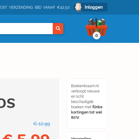
Inloggen
POST VERZENDING (BE) VANAF €42,50
0
Boekenkraam.nl
verkoopt nieuwe
POS
en licht
beschadigde
boeken met
flinke
kortingen tot wel
80%!
€ 12,99