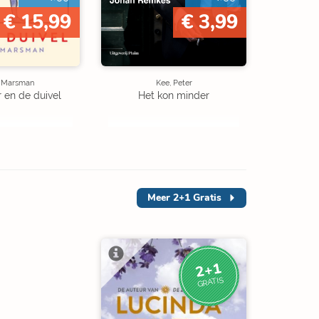
€ 15,99
€ 3,99
e Marsman
Kee, Peter
r en de duivel
Het kon minder
Meer
2+1 Gratis
2+1
GRATIS