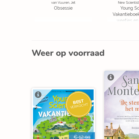
van Vuuren, Jet
New Scientist
Obsessie
Young Sc
Vakantieboe
weetjes en
Weer op voorraad
BEST
VERKOCHT
€ 12,99