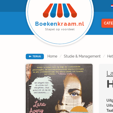
Boeken
kraam.nl
CATE
Stapel op voordeel
Home
Studie & Management
Het
TERUG
La
H
Uitg
Uit
Taal