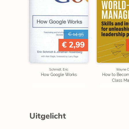
€ 14,95
€ 2,99
Schmidt, Eric
Wayne C
How Google Works
How to Becom
Class M
Uitgelicht