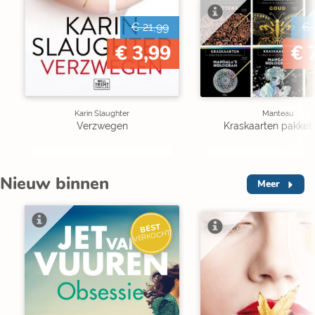
€ 21,99
€ 
€ 3,99
€ 
Karin Slaughter
Manteau
Verzwegen
Kraskaarten pakket 
Nieuw binnen
Meer
BEST
VERKOCHT
V