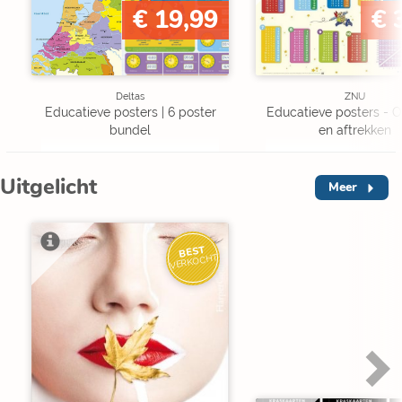
€ 19,99
€ 
Deltas
ZNU
Educatieve posters | 6 poster
Educatieve posters - O
bundel
en aftrekken
Uitgelicht
Meer
BEST
VERKOCHT