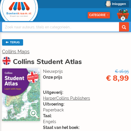
Inloggen
Boeken
kraam.nl
CATEGORIE
Stapel op voordeel
0
TERUG
Collins Maps
Collins Student Atlas
Nieuwprijs
€ 16,95
€ 8,99
ENGELSE
Onze prijs
BOEKEN
Uitgeverij:
HarperCollins Publishers
Uitvoering:
Paperback
Taal:
Engels
Staat van het boek: