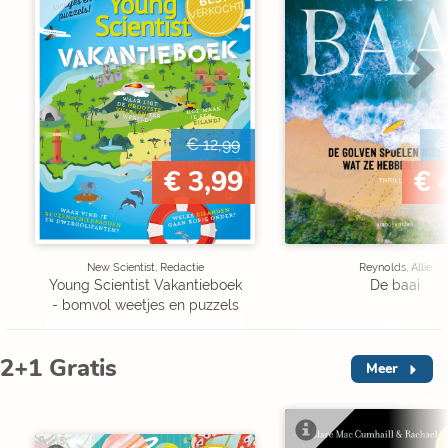
VERKOCHT
€ 12,99
€
€ 3,99
€ 
New Scientist, Redactie
Reynolds, Allie
Young Scientist Vakantieboek
De baai
- bomvol weetjes en puzzels
2+1 Gratis
Meer