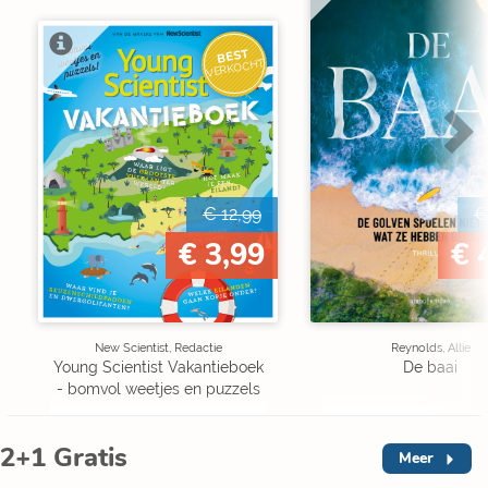
BEST
VERKOCHT
€ 12,99
€
€ 3,99
€ 
New Scientist, Redactie
Reynolds, Allie
Young Scientist Vakantieboek
De baai
- bomvol weetjes en puzzels
2+1 Gratis
Meer