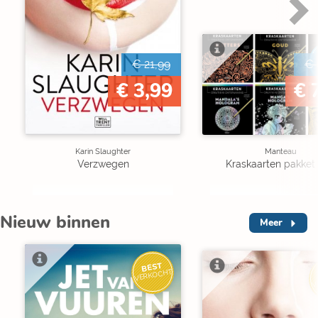
€ 21,99
€ 
€ 3,99
€ 
Karin Slaughter
Manteau
Verzwegen
Kraskaarten pakket 
Nieuw binnen
Meer
BEST
VERKOCHT
V