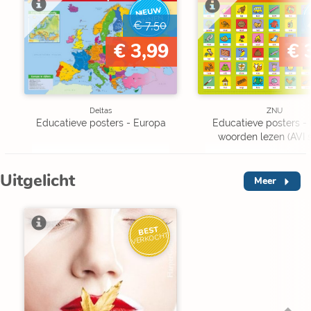
NIEUW
BINNEN
€ 7,50
€ 3,99
€ 
Deltas
ZNU
Educatieve posters - Europa
Educatieve posters - I
woorden lezen (AVI s
Uitgelicht
Meer
BEST
VERKOCHT