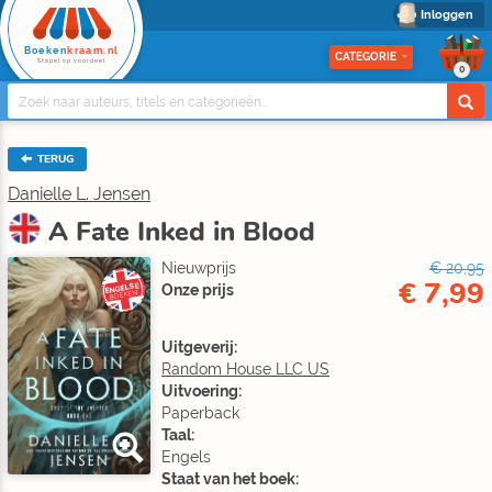
Inloggen
Boeken
kraam.nl
CATEGORIE
Stapel op voordeel
0
TERUG
Danielle L. Jensen
A Fate Inked in Blood
Nieuwprijs
€ 20,95
€ 7,99
ENGELSE
Onze prijs
BOEKEN
Uitgeverij:
Random House LLC US
Uitvoering:
Paperback
Taal:
Engels
Staat van het boek: