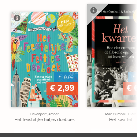
V
BEST
VERKOCHT
€ 9,99
€
€ 2,99
€ 
Davenport, Amber
Mac Cumhaill, Clare
Het feestelijke feitjes doeboek
Het kwartet