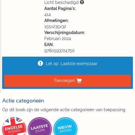
Licht beschadigd
Aantal Pagina's:
414
Afmetingen:
155x235x32
Verschijningsdatum:
Februari 2024
EAN:
9780593724750
Let op: Laatste exemplaar
Toevoegen
Actie categorieën
Op dit boek zijn de volgende actie categorieën van toepassing:
LAATSTE
NIEUW
ENGELSE
BINNEN
STUKS
BOEKEN