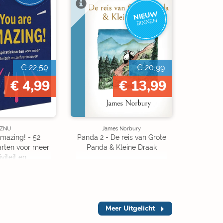
NIEUW
BINNEN
€ 22,50
€ 20,99
€ 4,99
€ 13,99
ZNU
James Norbury
mazing! - 52
Panda 2 - De reis van Grote
aarten voor meer
Panda & Kleine Draak
iviteit en
ertrouwen
Meer
Uitgelicht