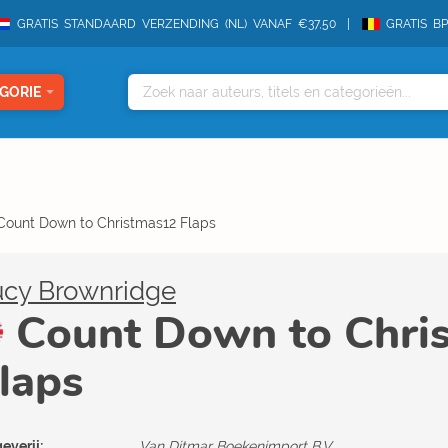
GRATIS STANDAARD VERZENDING (NL) VANAF €37,50
GRATIS B
GORIE
Count Down to Christmas12 Flaps
ucy Brownridge
Count Down to Chri
laps
everij:
Van Ditmar Boekenimport B.V.