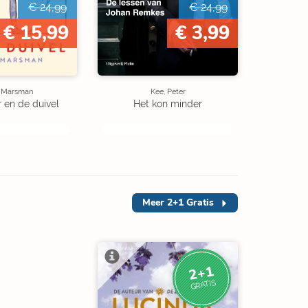
€ 24,99
€ 24,99
€ 15,99
€ 3,99
e Marsman
Kee, Peter
r en de duivel
Het kon minder
Meer
2+1 Gratis
2+1
GRATIS