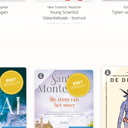
ughter
New Scientist, Redactie
Ell
egen
Young Scientist
Tijden v
Vakantieboek - bomvol
weetjes en puzzels
BEST
BEST
VERKOCHT
VERKOCHT