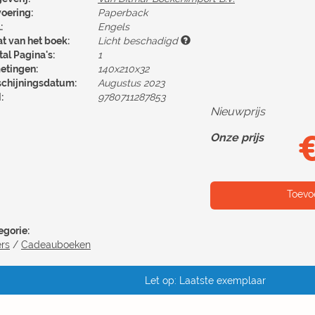
voering:
Paperback
:
Engels
at van het boek:
Licht beschadigd
al Pagina's:
1
etingen:
140x210x32
schijningsdatum:
Augustus 2023
:
9780711287853
Nieuwprijs
Onze prijs
Toevo
egorie:
ers
/
Cadeauboeken
Let op: Laatste exemplaar