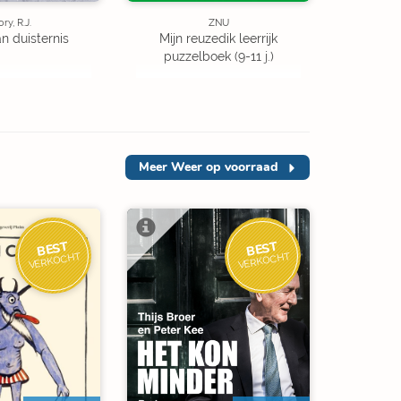
ory, R.J.
ZNU
an duisternis
Mijn reuzedik leerrijk
puzzelboek (9-11 j.)
Meer
Weer op voorraad
BEST
BEST
VERKOCHT
VERKOCHT