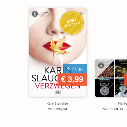
BEST
VERKOCHT
€ 21,99
€ 3,99
Karin Slaughter
Mante
Verzwegen
Kraskaarten 