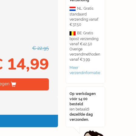
Verzending
NL: Gratis
standaard
verzending vanaf
€37,50
BE: Gratis
bpost verzending
vanaf €42,50
€ 22,95
Overige
verzendmethoden
€ 14,99
vanaf €3,99.
Meer
verzendinformatie
egen
Op werkdagen
vóór 14:00
besteld
(en betaald)
dezelfde dag
verzonden.