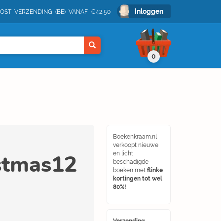
Inloggen
POST VERZENDING (BE) VANAF €42,50
0
Boekenkraam.nl
verkoopt nieuwe
stmas12
en licht
beschadigde
boeken met
flinke
kortingen tot wel
80%!