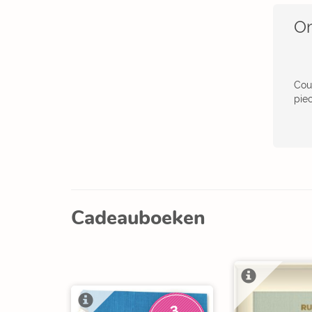
Om
Cou
piec
Cadeauboeken
3
V
O
O