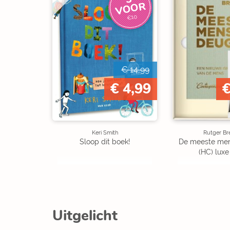
R
€10
€ 14,99
€ 4,99
€
Keri Smith
Rutger B
Sloop dit boek!
De meeste me
(HC) luxe 
Uitgelicht