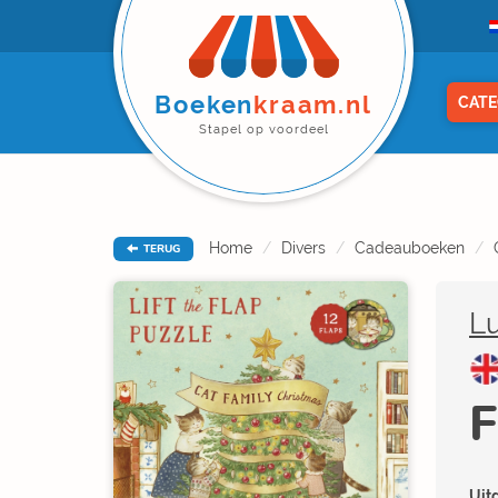
Boeken
kraam.nl
CATE
Stapel op voordeel
Home
Divers
Cadeauboeken
TERUG
L
F
Uitg