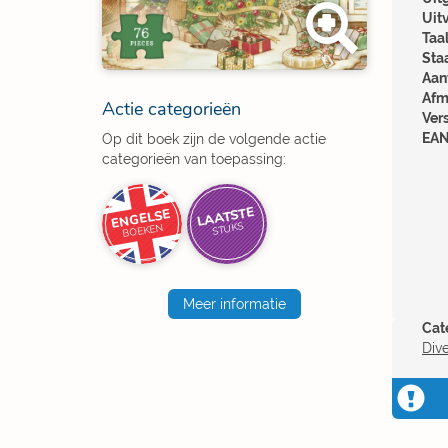
Uit
Taal
Sta
Aant
Afm
Actie categorieën
Ver
EAN
Op dit boek zijn de volgende actie
categorieën van toepassing:
LAATSTE
ENGELSE
STUKS
BOEKEN
Meer informatie
Cat
Div