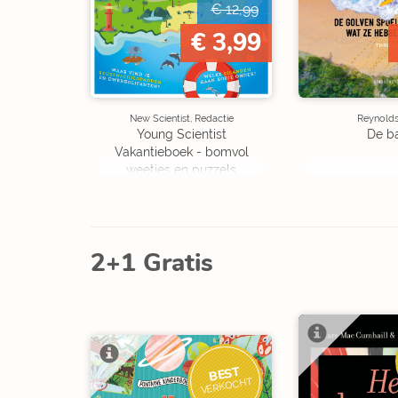
€ 12,99
€ 3,99
New Scientist, Redactie
Reynolds,
Young Scientist
De b
Vakantieboek - bomvol
weetjes en puzzels
2+1 Gratis
BEST
VERKOCHT