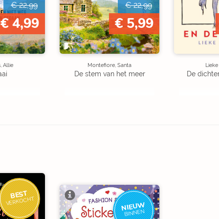
€ 22,99
€ 22,99
€ 4,99
€ 5,99
 Allie
Montefiore, Santa
Liek
aai
De stem van het meer
De dichte
BEST
VERKOCHT
NIEUW
BINNEN