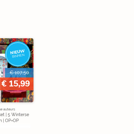
NIEUW
BINNEN
€ 107,50
€ 15,99
se auteurs
et | 5 Winterse
n | OP=OP