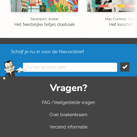
Davenport, Amber
Mac Cumhaill, Clare
Het feestelijke feitjes doeboek
Het kwartet
Schrijf je nu in voor de Nieuwsbrief
Vragen?
FAQ /Veelgestelde vragen
Over boekenkraam
Verzend informatie