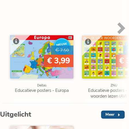
NIEUW
BINNEN
€ 7,50
€ 3,99
€ 
Deltas
ZNU
Educatieve posters - Europa
Educatieve posters - I
woorden lezen (AVI s
Uitgelicht
Meer