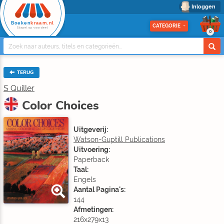
Inloggen
Boeken
kraam.nl
CATEGORIE
Stapel op voordeel
0
TERUG
S Quiller
Color Choices
Uitgeverij:
Watson-Guptill Publications
Uitvoering:
Paperback
Taal:
Engels
Aantal Pagina's:
144
Afmetingen:
216x279x13