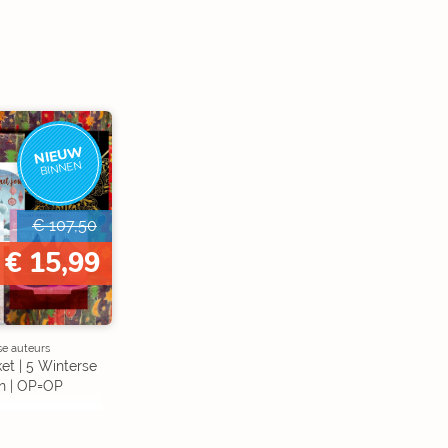
NIEUW
BINNEN
€ 107,50
€ 15,99
se auteurs
et | 5 Winterse
n | OP=OP