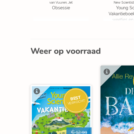
van Vuuren, Jet
New Scientist
Obsessie
Young Sc
Vakantieboe
weetjes en
Weer op voorraad
BEST
VERKOCHT
€ 12,99