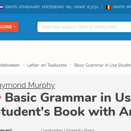
GRATIS STANDAARD VERZENDING (NL) VANAF €37,50
GRATIS B
GORIE
dieboeken
Letter- en Taalkunde
Basic Grammar in Use Studen
aymond Murphy
Basic Grammar in Us
tudent's Book with 
everij:
Cambridge University Press