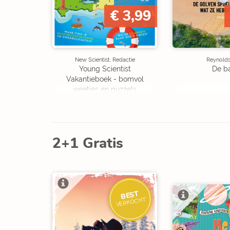
€ 3,99
New Scientist, Redactie
Reynolds,
Young Scientist
De b
Vakantieboek - bomvol
weetjes en puzzels
2+1 Gratis
BEST
VERKOCHT