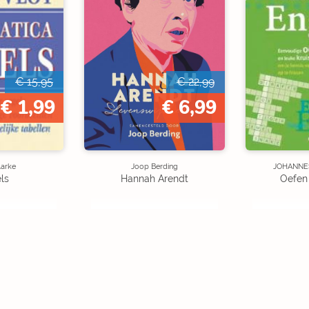
€ 15,95
€ 22,99
€ 1,99
€ 6,99
larke
Joop Berding
JOHANNE
ls
Hannah Arendt
Oefen 