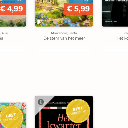
€ 4,99
€ 5,99
 Allie
Montefiore, Santa
Kee
aai
De stem van het meer
Het k
BEST
VERKOCHT
BEST
VERKOCHT