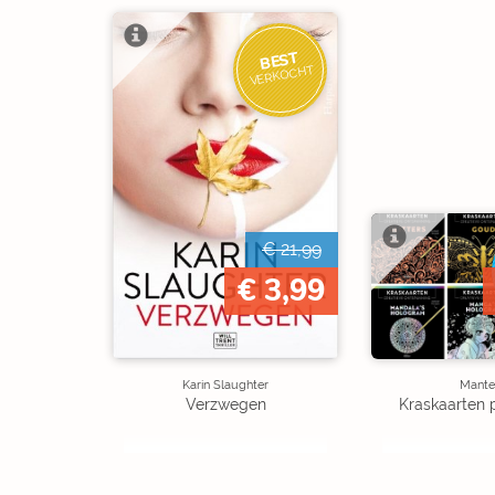
BEST
VERKOCHT
€ 21,99
€ 3,99
Karin Slaughter
Mante
Verzwegen
Kraskaarten 