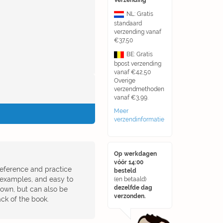
Verzending
NL: Gratis
standaard
verzending vanaf
€37,50
BE: Gratis
bpost verzending
vanaf €42,50
Overige
verzendmethoden
vanaf €3,99.
Meer
verzendinformatie
Op werkdagen
vóór 14:00
reference and practice
besteld
r examples, and easy to
(en betaald)
dezelfde dag
r own, but can also be
verzonden.
ck of the book.