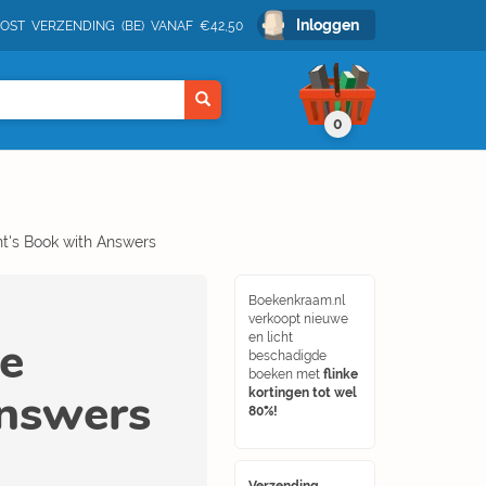
Inloggen
POST VERZENDING (BE) VANAF €42,50
0
t's Book with Answers
Boekenkraam.nl
verkoopt nieuwe
e
en licht
beschadigde
boeken met
flinke
Answers
kortingen tot wel
80%!