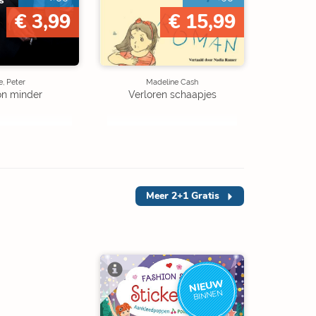
€ 3,99
€ 15,99
, Peter
Madeline Cash
on minder
Verloren schaapjes
Meer
2+1 Gratis
NIEUW
BINNEN