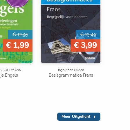
€ 12,95
€ 13,49
€ 1,99
€ 3,99
S SCHUMANN
Ingolf den Ouden
je Engels
Basisgrammatica Frans
Meer
Uitgelicht