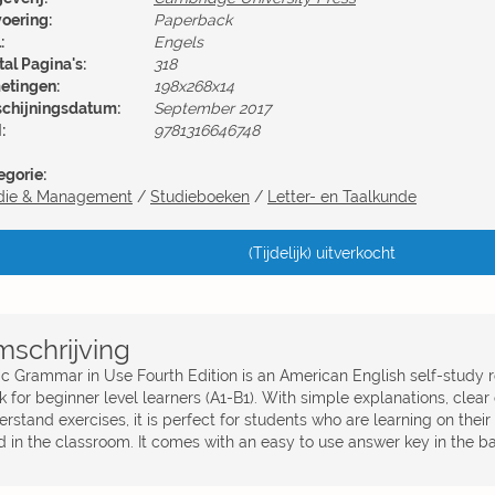
voering:
Paperback
:
Engels
al Pagina's:
318
etingen:
198x268x14
schijningsdatum:
September 2017
:
9781316646748
egorie:
die & Management
/
Studieboeken
/
Letter- en Taalkunde
(Tijdelijk) uitverkocht
schrijving
ic Grammar in Use Fourth Edition is an American English self-study 
k for beginner level learners (A1-B1). With simple explanations, clea
rstand exercises, it is perfect for students who are learning on thei
d in the classroom. It comes with an easy to use answer key in the ba