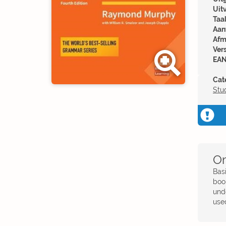
Uit
Taal
Aant
Afm
Ver
EAN
Cat
Stu
Om
Bas
boo
unde
use