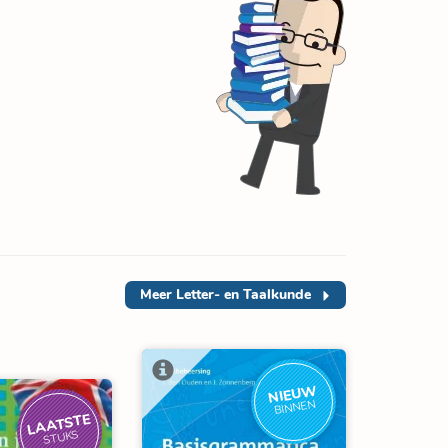
Meer
Letter- en Taalkunde
NIEUW
BINNEN
LAATSTE
STUKS