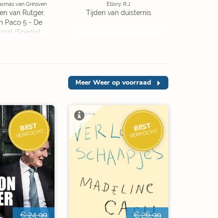
homas van Grinsven
Ellory, R.J.
en van Rutger,
Tijden van duisternis
 Paco 5 - De
traal (Special
ition)
Meer
Weer op voorraad
BEST
BEST
VERKOCHT
VERKOCHT
€ 24,99
€ 26,99