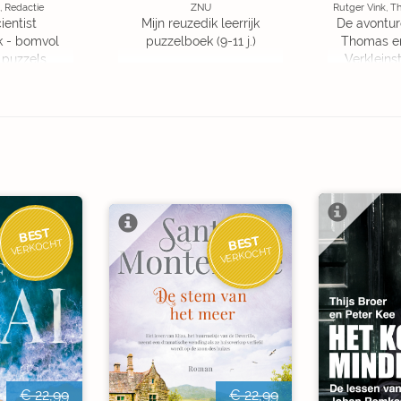
, Redactie
ZNU
Rutger Vink, T
ientist
Mijn reuzedik leerrijk
De avontur
k - bomvol
puzzelboek (9-11 j.)
Thomas en
 puzzels
Verkleins
Ed
BEST
BEST
VERKOCHT
VERKOCHT
€ 22,99
€ 22,99