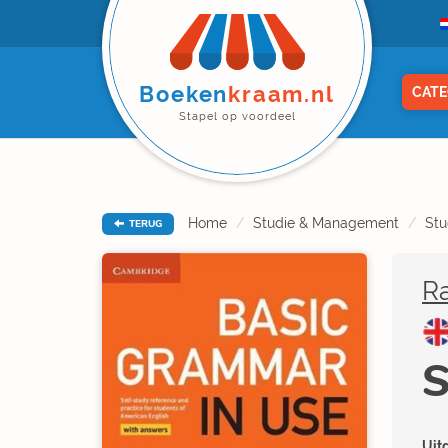
Boeken
kraam.nl
CATE
Stapel op voordeel
Home
Studie & Management
Stu
TERUG
R
S
Uitg