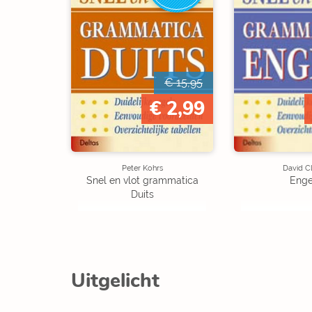
€ 15,95
€ 2,99
Peter Kohrs
David C
Snel en vlot grammatica
Enge
Duits
Uitgelicht