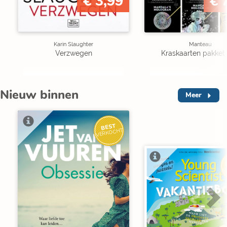
€ 3,99
€ 
Karin Slaughter
Manteau
Verzwegen
Kraskaarten pakket 
Nieuw binnen
Meer
BEST
VERKOCHT
V