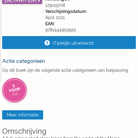
129x197x8
Verschijningsdatum:
April 2021
EAN:
9781444959925
(Tijdelijk) uitverkocht
Actie categorieën
Op dit boek zijn de volgende actie categorieën van toepassing:
3
VOOR
€10
Meer informatie
Omschrijving