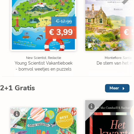
€ 12,99
€
€ 3,99
€ 
New Scientist, Redactie
Montefiore, Santa
Young Scientist Vakantieboek
De stem van het m
- bomvol weetjes en puzzels
2+1 Gratis
Meer
V
BEST
VERKOCHT