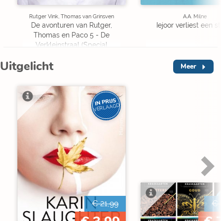
Rutger Vink, Thomas van Grinsven
A.A. Milne
De avonturen van Rutger,
Iejoor verliest een s
Thomas en Paco 5 - De
Verkleinstraal (Special
Edition)
Uitgelicht
Meer
IN PRIJS
VERLAAGD
€ 21,99
€ 