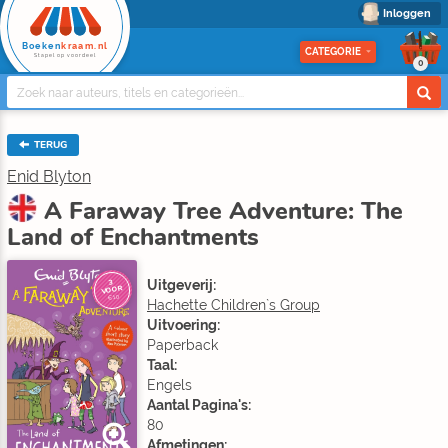
Inloggen
Boeken
kraam.nl
CATEGORIE
Stapel op voordeel
0
TERUG
Enid Blyton
A Faraway Tree Adventure: The
Land of Enchantments
Uitgeverij:
3
VOOR
€10
Hachette Children`s Group
Uitvoering:
Paperback
Taal:
Engels
Aantal Pagina's:
80
Afmetingen: