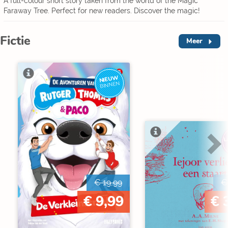
A full-colour short story taken from the world of the Magic
Faraway Tree. Perfect for new readers. Discover the magic!
Fictie
Meer
NIEUW
BINNEN
L
€ 19,99
€
€ 9,99
€ 