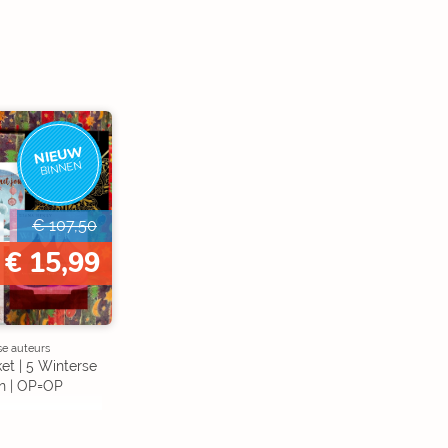
NIEUW
BINNEN
€ 107,50
€ 15,99
se auteurs
et | 5 Winterse
n | OP=OP