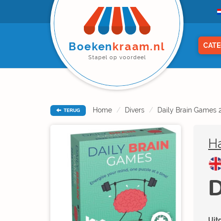
Boeken
kraam.nl
CATE
Stapel op voordeel
Home
Divers
Daily Brain Games 
TERUG
H
D
Uitg