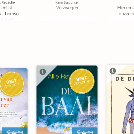
, Redactie
Karin Slaughter
ientist
Verzwegen
Mijn reuz
k - bomvol
puzzelbo
 puzzels
BEST
BEST
VERKOCHT
VERKOCHT
€ 22,99
€ 22,99