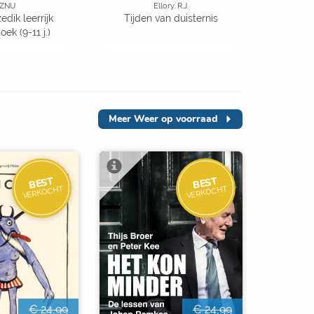
ZNU
Ellory, R.J.
edik leerrijk
Tijden van duisternis
ek (9-11 j.)
Meer
Weer op voorraad
BEST
BEST
VERKOCHT
VERKOCHT
€ 24,99
€ 24,99