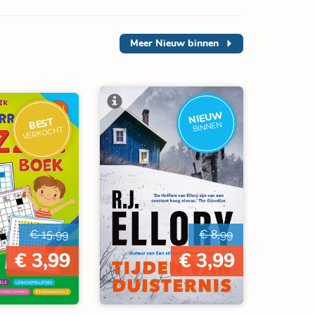
Meer
Nieuw binnen
NIEUW
BEST
BINNEN
VERKOCHT
€ 15,99
€ 8,99
€ 3,99
€ 3,99