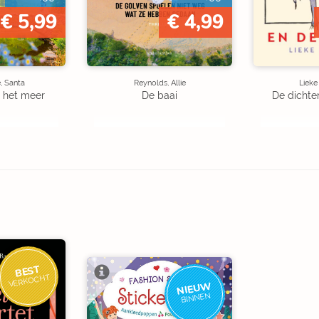
€ 5,99
€ 4,99
, Santa
Reynolds, Allie
Liek
 het meer
De baai
De dichte
BEST
VERKOCHT
NIEUW
BINNEN