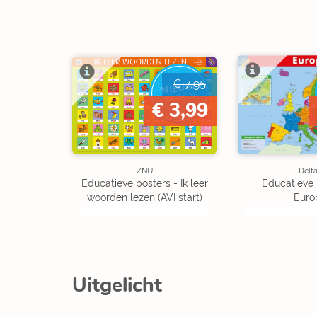
€ 7,95
NIEUW
BINNEN
€ 3,99
ZNU
Delt
Educatieve posters - Ik leer
Educatieve 
woorden lezen (AVI start)
Euro
Uitgelicht