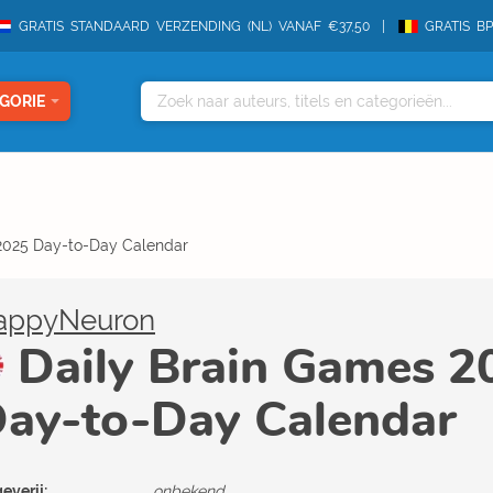
GRATIS STANDAARD VERZENDING (NL) VANAF €37,50
GRATIS B
GORIE
2025 Day-to-Day Calendar
appyNeuron
Daily Brain Games 2
ay-to-Day Calendar
everij:
onbekend