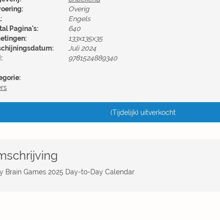
voering:
Overig
:
Engels
al Pagina's:
640
etingen:
133x135x35
schijningsdatum:
Juli 2024
:
9781524889340
egorie:
ers
(Tijdelijk) uitverkocht
schrijving
ly Brain Games 2025 Day-to-Day Calendar