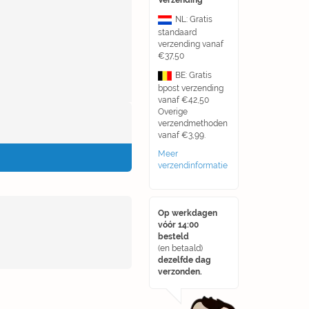
Verzending
NL: Gratis
standaard
verzending vanaf
€37,50
BE: Gratis
bpost verzending
vanaf €42,50
Overige
verzendmethoden
vanaf €3,99.
Meer
verzendinformatie
Op werkdagen
vóór 14:00
besteld
(en betaald)
dezelfde dag
verzonden.