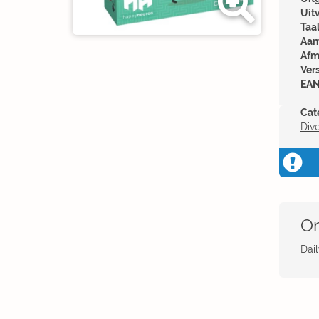
Uit
Taal
Aant
Afm
Ver
EAN
Cat
Div
Om
Dai