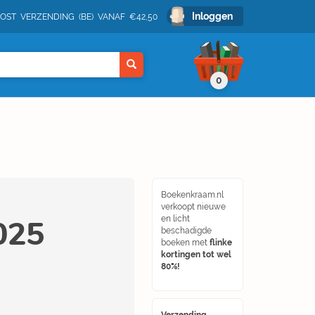
Inloggen
POST VERZENDING (BE) VANAF €42,50
0
Boekenkraam.nl
verkoopt nieuwe
025
en licht
beschadigde
boeken met
flinke
kortingen tot wel
80%!