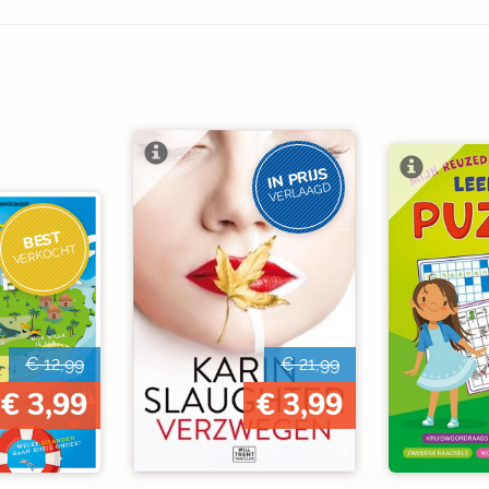
IN PRIJS
VERLAAGD
BEST
VERKOCHT
€ 12,99
€ 21,99
€ 3,99
€ 3,99