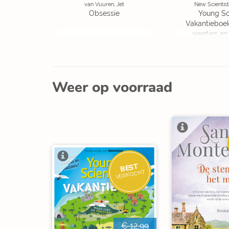
van Vuuren, Jet
New Scientist
Obsessie
Young Sc
Vakantieboe
weetjes en
Weer op voorraad
BEST
VERKOCHT
€ 12,99