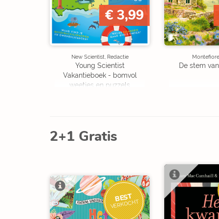
€ 3,99
New Scientist, Redactie
Montefiore
Young Scientist
De stem van
Vakantieboek - bomvol
weetjes en puzzels
2+1 Gratis
BEST
VERKOCHT