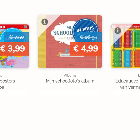
IN PRIJS
VERLAAGD
€ 7,50
€ 16,95
NIEUW
BINNEN
€ 3,99
€ 4,99
as
Albums
D
posters -
Mijn schoolfoto's album
Educatieve 
pa
van verme