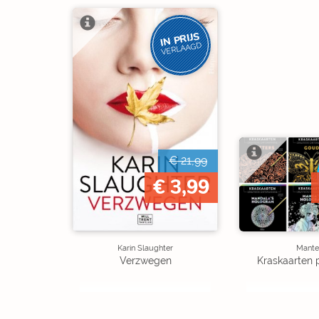
IN PRIJS
VERLAAGD
€ 21,99
€ 3,99
Karin Slaughter
Mante
Verzwegen
Kraskaarten 