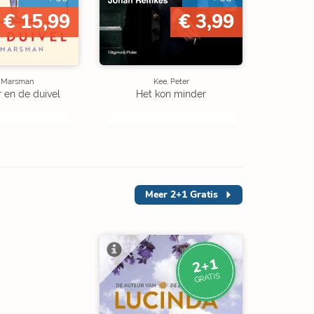
€ 15,99
€ 3,99
e Marsman
Kee, Peter
r en de duivel
Het kon minder
Meer
2+1 Gratis
2+1
GRATIS