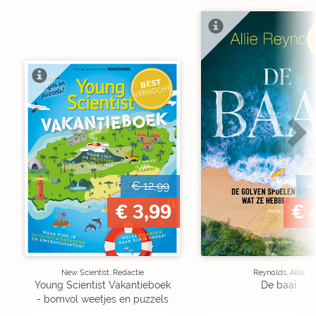
V
BEST
VERKOCHT
€ 12,99
€
€ 3,99
€ 
New Scientist, Redactie
Reynolds, Allie
Young Scientist Vakantieboek
De baai
- bomvol weetjes en puzzels