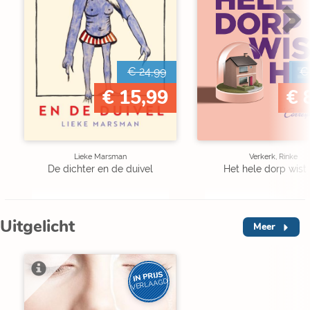
€ 24,99
€
€ 15,99
€ 
Lieke Marsman
Verkerk, Rinke
De dichter en de duivel
Het hele dorp wist 
Uitgelicht
Meer
IN PRIJS
VERLAAGD