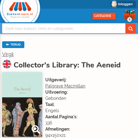
Inloggen
Boeken
kraam.nl
CATEGORIE
Stapel op voordeel
0
TERUG
Virgil
Collector's Library: The Aeneid
Uitgeverij:
Palgrave Macmillan
Uitvoering:
Gebonden
Taal:
Engels
Aantal Pagina's:
336
Afmetingen:
94x150x21