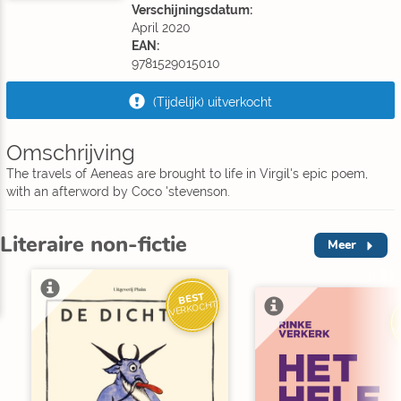
Verschijningsdatum:
April 2020
EAN:
9781529015010
(Tijdelijk) uitverkocht
Omschrijving
The travels of Aeneas are brought to life in Virgil's epic poem,
with an afterword by Coco 'stevenson.
Literaire non-fictie
Meer
BEST
VERKOCHT
V