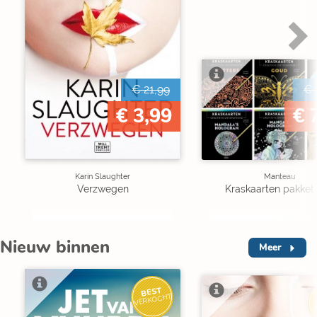
€ 21,99
€ 
€ 3,99
€ 
Karin Slaughter
Manteau
Verzwegen
Kraskaarten pakket 
Nieuw binnen
Meer
BEST
VERKOCHT
V