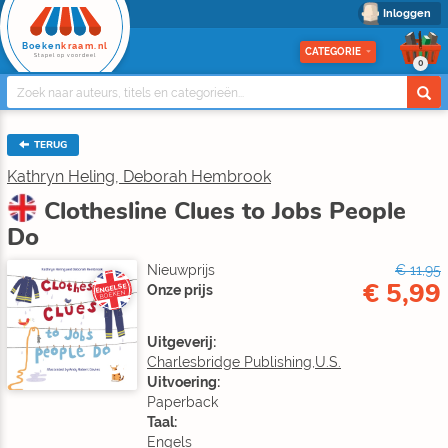
Inloggen
Boeken
kraam.nl
CATEGORIE
Stapel op voordeel
0
TERUG
Kathryn Heling, Deborah Hembrook
Clothesline Clues to Jobs People
Do
Nieuwprijs
€ 11,95
€ 5,99
ENGELSE
Onze prijs
BOEKEN
Uitgeverij:
Charlesbridge Publishing,U.S.
Uitvoering:
Paperback
Taal:
Engels