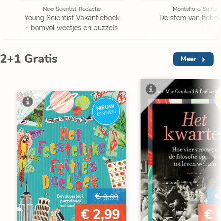
New Scientist, Redactie
Montefiore, Santa
Young Scientist Vakantieboek
De stem van het m
- bomvol weetjes en puzzels
2+1 Gratis
Meer
V
NIEUW
BINNEN
€ 9,99
€
€ 2,99
€ 