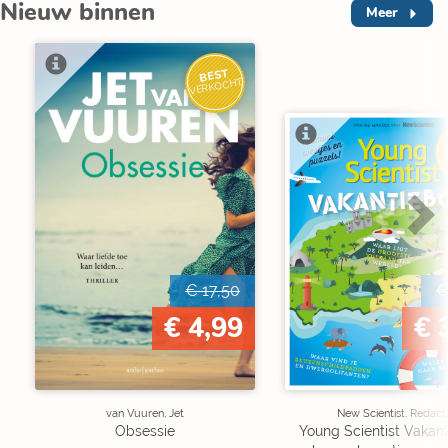
Nieuw binnen
Meer
BEST
VERKOCHT
V
€ 17,50
€
€ 4,99
€ 
van Vuuren, Jet
New Scientist, Redact
Obsessie
Young Scientist Vakan