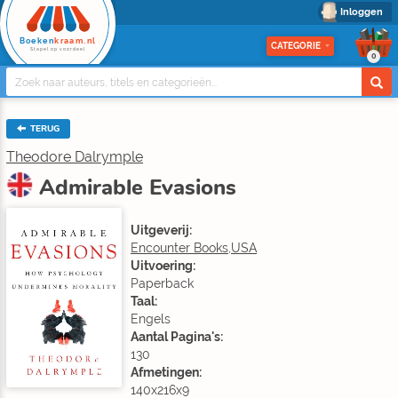
Inloggen
Boeken
kraam.nl
CATEGORIE
Stapel op voordeel
0
TERUG
Theodore Dalrymple
Admirable Evasions
Uitgeverij:
Encounter Books,USA
Uitvoering:
Paperback
Taal:
Engels
Aantal Pagina's:
130
Afmetingen:
140x216x9