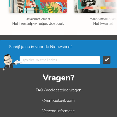
Davenport, Amber
Mac Cumhaill, Clare
Het feestelijke feitjes doeboek
Het kwartet
Schrijf je nu in voor de Nieuwsbrief
Vragen?
FAQ /Veelgestelde vragen
Over boekenkraam
Verzend informatie