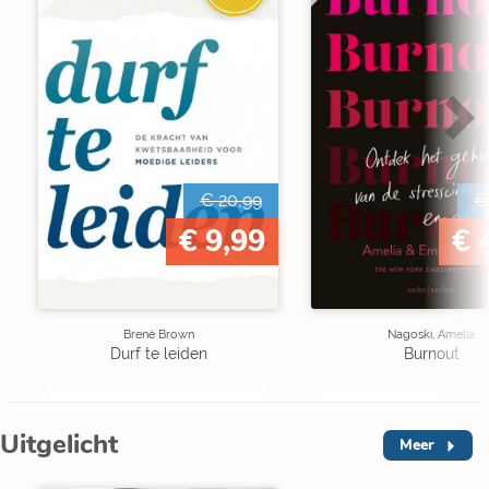
€ 20,99
€
€ 9,99
€ 
Brené Brown
Nagoski, Amelia
Durf te leiden
Burnout
Uitgelicht
Meer