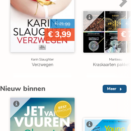
€ 21,99
€ 
€ 3,99
€ 
Karin Slaughter
Manteau
Verzwegen
Kraskaarten pakket 
Nieuw binnen
Meer
BEST
VERKOCHT
V