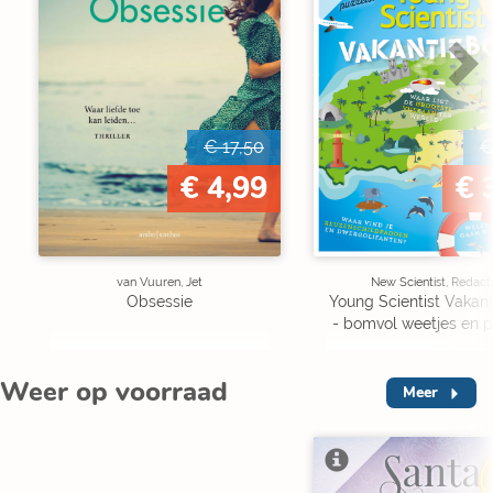
€ 17,50
€
€ 4,99
€ 
van Vuuren, Jet
New Scientist, Redact
Obsessie
Young Scientist Vakan
- bomvol weetjes en p
Weer op voorraad
Meer
V