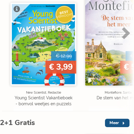
BEST
VERKOCHT
€ 12,99
€
€ 3,99
€ 
New Scientist, Redactie
Montefiore, Santa
Young Scientist Vakantieboek
De stem van het m
- bomvol weetjes en puzzels
2+1 Gratis
Meer