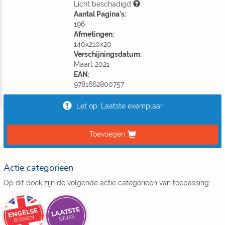
Licht beschadigd
Aantal Pagina's:
196
Afmetingen:
140x210x20
Verschijningsdatum:
Maart 2021
EAN:
9781662800757
Let op: Laatste exemplaar
Toevoegen
Actie categorieën
Op dit boek zijn de volgende actie categorieën van toepassing:
LAATSTE
ENGELSE
STUKS
BOEKEN