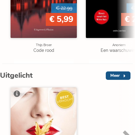
€ 22,99
€
€ 5,99
€ 
Thijs Broer
Anoniem
Code rood
Een waarschuwi
Uitgelicht
Meer
BEST
VERKOCHT