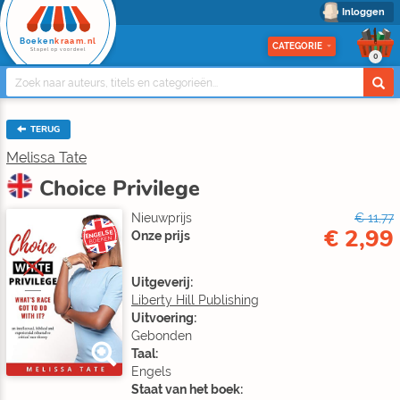
Inloggen
Boeken
kraam.nl
CATEGORIE
Stapel op voordeel
0
TERUG
Melissa Tate
Choice Privilege
Nieuwprijs
€ 11,77
€ 2,99
ENGELSE
Onze prijs
BOEKEN
Uitgeverij:
Liberty Hill Publishing
Uitvoering:
Gebonden
Taal:
Engels
Staat van het boek: