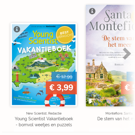
V
BEST
VERKOCHT
€ 12,99
€
€ 3,99
€ 
New Scientist, Redactie
Montefiore, Santa
Young Scientist Vakantieboek
De stem van het m
- bomvol weetjes en puzzels