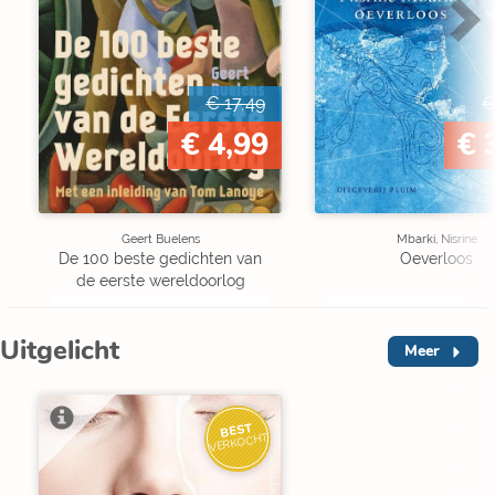
€ 17,49
€
€ 4,99
€ 
Geert Buelens
Mbarki, Nisrine
De 100 beste gedichten van
Oeverloos
de eerste wereldoorlog
Uitgelicht
Meer
BEST
VERKOCHT