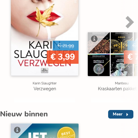
€ 21,99
€ 
€ 3,99
€ 
Karin Slaughter
Manteau
Verzwegen
Kraskaarten pakket 
Nieuw binnen
Meer
BEST
VERKOCHT