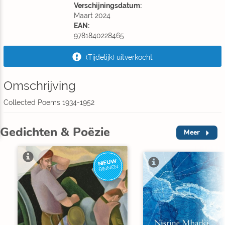
Verschijningsdatum:
Maart 2024
EAN:
9781840228465
(Tijdelijk) uitverkocht
Omschrijving
Collected Poems 1934-1952
Gedichten & Poëzie
Meer
NIEUW
BINNEN