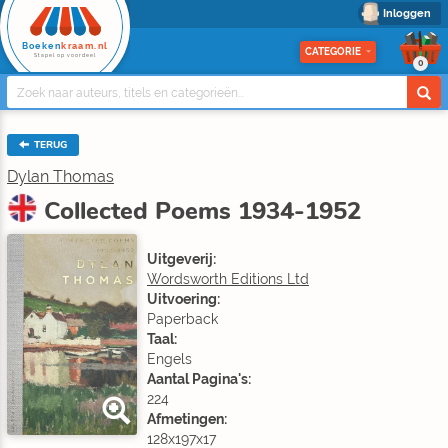
Inloggen
Boeken
kraam.nl
CATEGORIE
Stapel op voordeel
0
TERUG
Dylan Thomas
Collected Poems 1934-1952
Uitgeverij:
Wordsworth Editions Ltd
Uitvoering:
Paperback
Taal:
Engels
Aantal Pagina's:
224
Afmetingen:
128x197x17