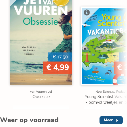
V
€ 17,50
€
€ 4,99
€ 
van Vuuren, Jet
New Scientist, Redact
Obsessie
Young Scientist Vakan
- bomvol weetjes en p
Weer op voorraad
Meer