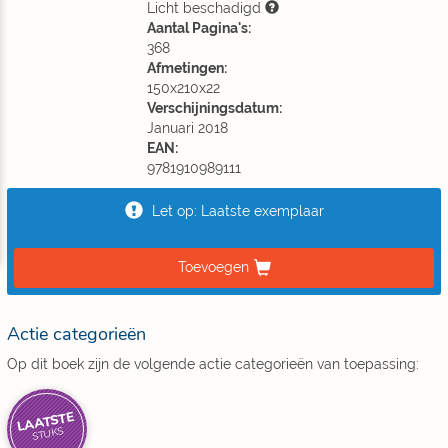
Licht beschadigd
Aantal Pagina's:
368
Afmetingen:
150x210x22
Verschijningsdatum:
Januari 2018
EAN:
9781910989111
Let op: Laatste exemplaar
Toevoegen
Actie categorieën
Op dit boek zijn de volgende actie categorieën van toepassing:
LAATSTE
STUKS