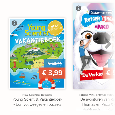
BEST
VERKOCHT
€ 12,99
€
€ 3,99
€ 
New Scientist, Redactie
Rutger Vink, Thomas van G
Young Scientist Vakantieboek
De avonturen van Ru
- bomvol weetjes en puzzels
Thomas en Paco 5 
Verkleinstraal (Spe
Edition)