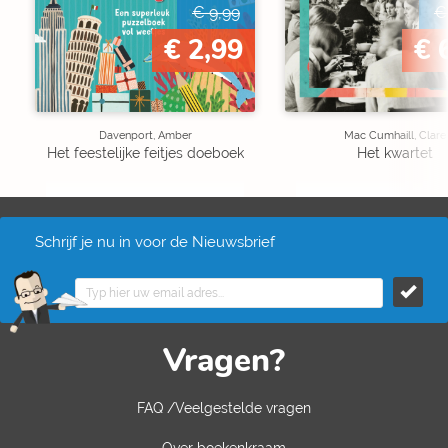
€ 9,99
€
€ 2,99
€ 
Davenport, Amber
Mac Cumhaill, Clare
Het feestelijke feitjes doeboek
Het kwartet
Schrijf je nu in voor de Nieuwsbrief
Vragen?
FAQ /Veelgestelde vragen