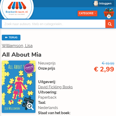
Inloggen
Boeken
kraam.nl
CATEGORIE
Stapel op voordeel
0
TERUG
Williamson, Lisa
All About Mia
Nieuwprijs
€ 19,99
€ 2,99
LAATSTE
Onze prijs
STUKS
Uitgeverij:
David Fickling Books
Uitvoering:
Paperback
Taal:
Nederlands
Staat van het boek: