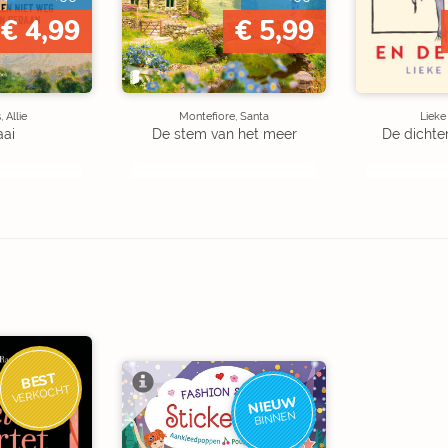
€ 4,99
€ 5,99
 Allie
Montefiore, Santa
Liek
aai
De stem van het meer
De dichte
BEST
VERKOCHT
NIEUW
BINNEN