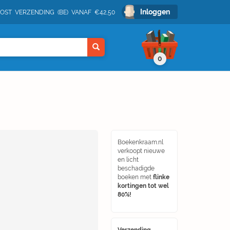
Inloggen
POST VERZENDING (BE) VANAF €42,50
0
Boekenkraam.nl
verkoopt nieuwe
en licht
beschadigde
boeken met
flinke
kortingen tot wel
80%!