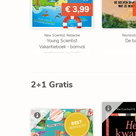
€ 3,99
New Scientist, Redactie
Reynolds,
Young Scientist
De b
Vakantieboek - bomvol
weetjes en puzzels
2+1 Gratis
BEST
VERKOCHT