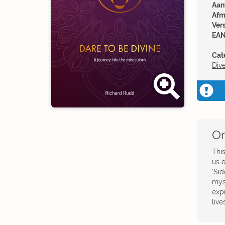
Aant
Afm
Ver
EAN
Cat
Div
Om
This
us 
'Sid
myst
exp
live