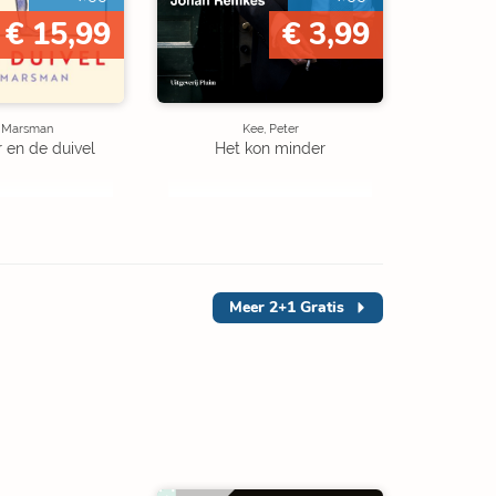
€ 15,99
€ 3,99
e Marsman
Kee, Peter
r en de duivel
Het kon minder
Meer
2+1 Gratis