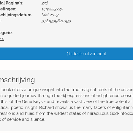
al Pagina's:
236
etingen:
149x223x25
schijningsdatum:
Mei 2023
:
9781999671099
egorie:
ers
(Tijdelijk) uitverkocht
schrijving
 book offers a unique insight into the true magical roots of the univ
on a guided journey through the 64 expressions of enlightened consc
dhis' of the Gene Keys - and reveals a vast view of the true potential
ical, poetic insight, Richard shows us the many facets of enlightenme
ressions and hues, from the wildest states of miraculous God-intoxic
s of service and silence.