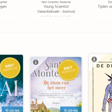
ughter
New Scientist, Redactie
Ell
egen
Young Scientist
Tijden v
Vakantieboek - bomvol
weetjes en puzzels
BEST
BEST
VERKOCHT
VERKOCHT
€ 22,99
€ 22,99