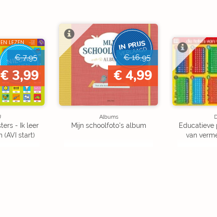
IN PRIJS
VERLAAGD
€ 7,95
€ 16,95
NIEUW
BINNEN
€ 3,99
€ 4,99
U
Albums
D
ers - Ik leer
Mijn schoolfoto's album
Educatieve 
(AVI start)
van verme