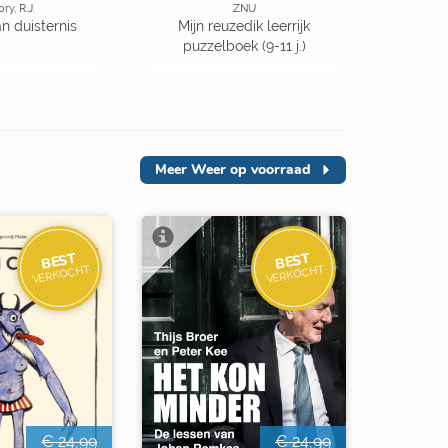
ory, R.J.
ZNU
an duisternis
Mijn reuzedik leerrijk
puzzelboek (9-11 j.)
Meer
Weer op voorraad
BEST
BEST
VERKOCHT
VERKOCHT
€ 24,99
€ 24,99