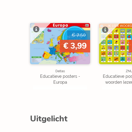
€ 7,50
NIEUW
BINNEN
€ 3,99
Deltas
ZN
Educatieve posters -
Educatieve post
Europa
woorden lezen 
Uitgelicht