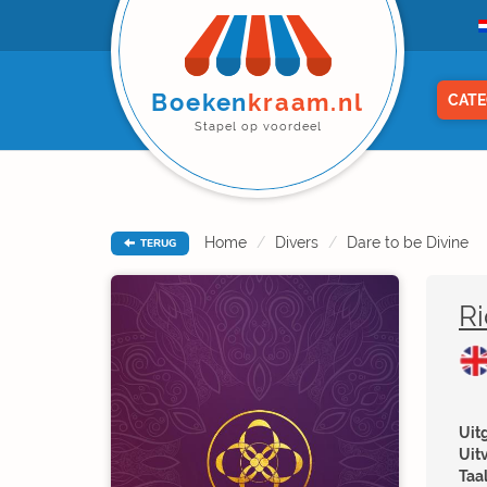
Boeken
kraam.nl
CATE
Stapel op voordeel
Home
Divers
Dare to be Divine
TERUG
R
Uitg
Uit
Taal