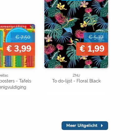
NIEUW
€ 7,50
€ 5,37
BINNEN
€ 3,99
€ 1,99
eltas
ZNU
posters - Tafels
To do-lijst - Floral Black
nigvuldiging
Meer
Uitgelicht