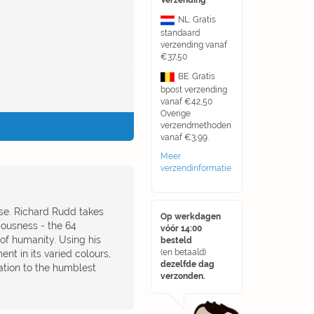
Verzending
NL: Gratis
standaard
verzending vanaf
€37,50
BE: Gratis
bpost verzending
vanaf €42,50
Overige
verzendmethoden
vanaf €3,99.
Meer
verzendinformatie
erse. Richard Rudd takes
Op werkdagen
iousness - the 64
vóór 14:00
 of humanity. Using his
besteld
(en betaald)
nt in its varied colours,
dezelfde dag
ation to the humblest
verzonden.