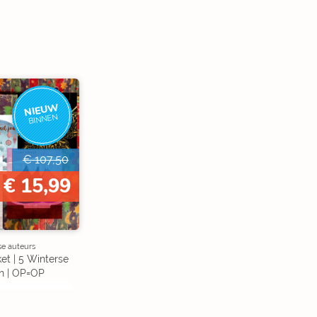
NIEUW
BINNEN
€ 107,50
€ 15,99
se auteurs
et | 5 Winterse
n | OP=OP