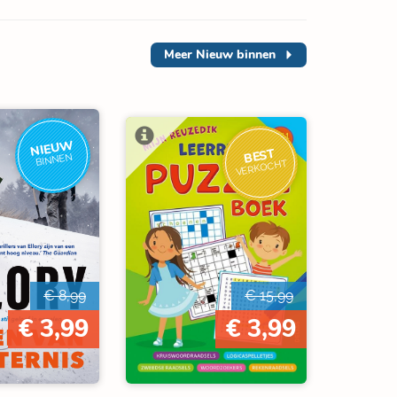
Meer
Nieuw binnen
NIEUW
BEST
BINNEN
VERKOCHT
€ 8,99
€ 15,99
€ 3,99
€ 3,99