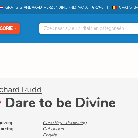
GRATIS STANDAARD VERZENDING (NL) VANAF €37,50
GRATIS B
GORIE
ichard Rudd
Dare to be Divine
everij:
Gene Keys Publishing
voering:
Gebonden
:
Engels