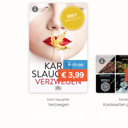
BEST
VERKOCHT
€ 21,99
€ 3,99
Karin Slaughter
Mante
Verzwegen
Kraskaarten 