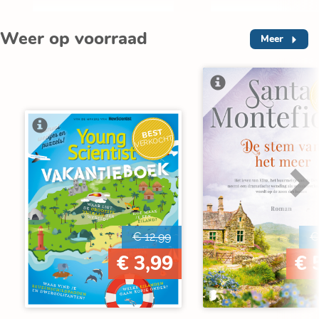
Weer op voorraad
Meer
V
BEST
VERKOCHT
€ 12,99
€
€ 3,99
€ 