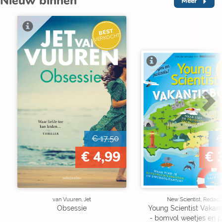
Nieuw binnen
Meer
BEST
VERKOCHT
V
€ 17,50
€
€ 4,99
€ 
van Vuuren, Jet
New Scientist, Redact
Obsessie
Young Scientist Vakan
- bomvol weetjes en p