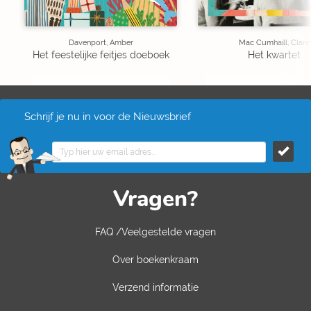
Davenport, Amber
Mac Cumhaill, Clare
Het feestelijke feitjes doeboek
Het kwartet
Schrijf je nu in voor de Nieuwsbrief
Vragen?
FAQ /Veelgestelde vragen
Over boekenkraam
Verzend informatie