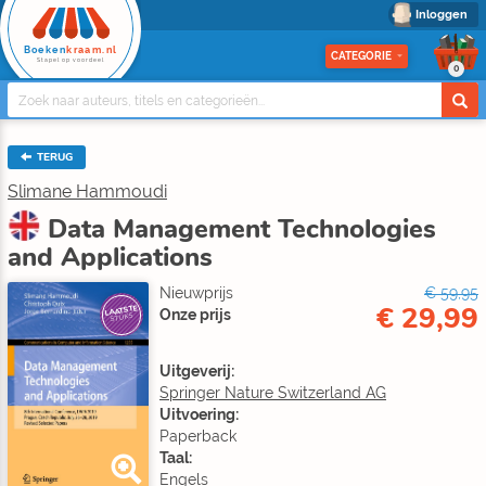
Inloggen
Boeken
kraam.nl
CATEGORIE
Stapel op voordeel
0
TERUG
Slimane Hammoudi
Data Management Technologies
and Applications
Nieuwprijs
€ 59,95
€ 29,99
LAATSTE
Onze prijs
STUKS
Uitgeverij:
Springer Nature Switzerland AG
Uitvoering:
Paperback
Taal:
Engels