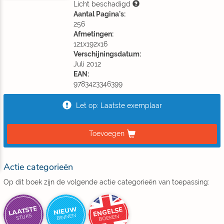
Licht beschadigd
Aantal Pagina's:
256
Afmetingen:
121x192x16
Verschijningsdatum:
Juli 2012
EAN:
9783423346399
Let op: Laatste exemplaar
Toevoegen
Actie categorieën
Op dit boek zijn de volgende actie categorieën van toepassing:
LAATSTE
NIEUW
ENGELSE
BINNEN
STUKS
BOEKEN