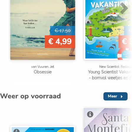
€ 17,50
€
€ 4,99
€ 
van Vuuren, Jet
New Scientist, Redact
Obsessie
Young Scientist Vakan
- bomvol weetjes en p
Weer op voorraad
Meer
V