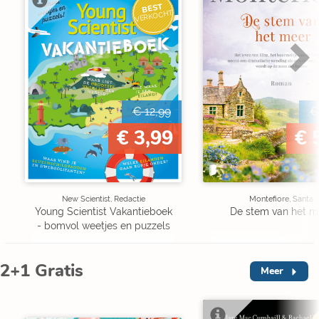
BEST
VERKOCHT
€ 12,99
€
€ 3,99
€ 
New Scientist, Redactie
Montefiore, Santa
Young Scientist Vakantieboek
De stem van het m
- bomvol weetjes en puzzels
2+1 Gratis
Meer