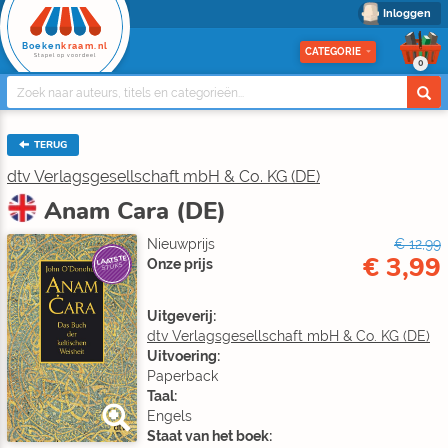
Inloggen
Boeken
kraam.nl
CATEGORIE
Stapel op voordeel
0
TERUG
dtv Verlagsgesellschaft mbH & Co. KG (DE)
Anam Cara (DE)
Nieuwprijs
€ 12,99
€ 3,99
LAATSTE
Onze prijs
STUKS
Uitgeverij:
dtv Verlagsgesellschaft mbH & Co. KG (DE)
Uitvoering:
Paperback
Taal:
Engels
Staat van het boek: