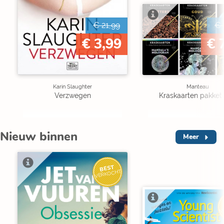
€ 21,99
€ 
€ 3,99
€ 
Karin Slaughter
Manteau
Verzwegen
Kraskaarten pakket 
Nieuw binnen
Meer
BEST
VERKOCHT
V