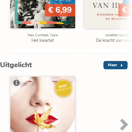
€ 6,99
€ 
Mac Cumhaill, Clare
Jonathan Sacks
Het kwartet
De kracht van ide
Uitgelicht
Meer
BEST
VERKOCHT