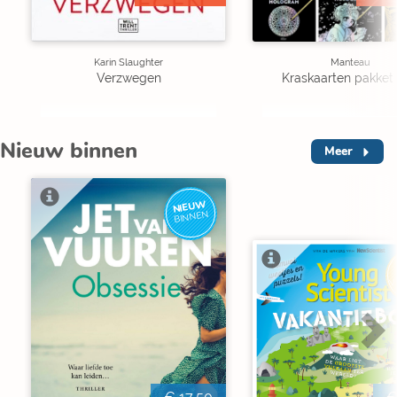
Karin Slaughter
Manteau
Verzwegen
Kraskaarten pakket 
Nieuw binnen
Meer
NIEUW
BINNEN
V