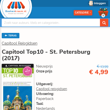
Inloggen
Boeken
kraam.nl
CATEGORIE
Stapel op voordeel
0
TERUG
Capitool Reisgidsen
Capitool Top10 - St. Petersburg
(2017)
Nieuwprijs
€ 13,99
€ 4,99
3
Onze prijs
VOOR
€10
Uitgeverij:
Capitool reisgidsen
Uitvoering:
Paperback
Taal:
Nederlands