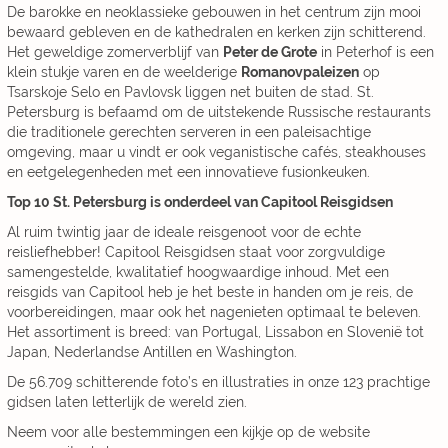
De barokke en neoklassieke gebouwen in het centrum zijn mooi
bewaard gebleven en de kathedralen en kerken zijn schitterend.
Het geweldige zomerverblijf van
Peter de Grote
in Peterhof is een
klein stukje varen en de weelderige
Romanovpaleizen
op
Tsarskoje Selo en Pavlovsk liggen net buiten de stad. St.
Petersburg is befaamd om de uitstekende Russische restaurants
die traditionele gerechten serveren in een paleisachtige
omgeving, maar u vindt er ook veganistische cafés, steakhouses
en eetgelegenheden met een innovatieve fusionkeuken.
Top 10 St. Petersburg is onderdeel van Capitool Reisgidsen
Al ruim twintig jaar de ideale reisgenoot voor de echte
reisliefhebber! Capitool Reisgidsen staat voor zorgvuldige
samengestelde, kwalitatief hoogwaardige inhoud. Met een
reisgids van Capitool heb je het beste in handen om je reis, de
voorbereidingen, maar ook het nagenieten optimaal te beleven.
Het assortiment is breed: van Portugal, Lissabon en Slovenië tot
Japan, Nederlandse Antillen en Washington.
De 56.709 schitterende foto’s en illustraties in onze 123 prachtige
gidsen laten letterlijk de wereld zien.
Neem voor alle bestemmingen een kijkje op de website