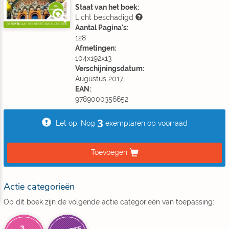
Staat van het boek:
Licht beschadigd
Aantal Pagina's:
128
Afmetingen:
104x192x13
Verschijningsdatum:
Augustus 2017
EAN:
9789000356652
3
Let op: Nog
exemplaren op voorraad
Toevoegen
Actie categorieën
Op dit boek zijn de volgende actie categorieën van toepassing:
3