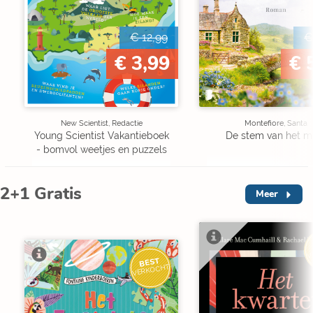
€ 12,99
€
€ 3,99
€ 
New Scientist, Redactie
Montefiore, Santa
Young Scientist Vakantieboek
De stem van het m
- bomvol weetjes en puzzels
2+1 Gratis
Meer
V
BEST
VERKOCHT