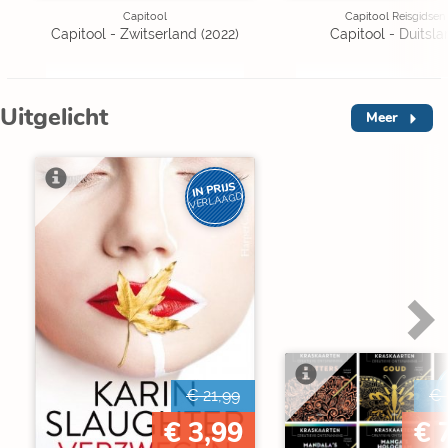
Capitool
Capitool Reisgidsen
Capitool - Zwitserland (2022)
Capitool - Duitsla
Uitgelicht
Meer
IN PRIJS
VERLAAGD
€ 21,99
€ 
€ 3,99
€ 