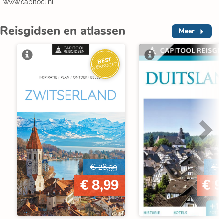
www.capitool.nl.
Reisgidsen en atlassen
Meer
BEST
VERKOCHT
€ 28,99
€
€ 8,99
€ 