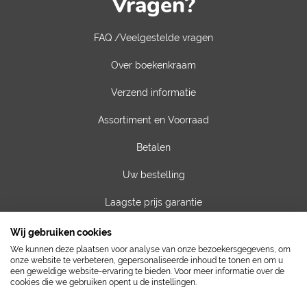
Vragen?
FAQ /Veelgestelde vragen
Over boekenkraam
Verzend informatie
Assortiment en Voorraad
Betalen
Uw bestelling
Laagste prijs garantie
Privacy van gegevens
Wij gebruiken cookies
We kunnen deze plaatsen voor analyse van onze bezoekersgegevens, om
Algemene voorwaarden
onze website te verbeteren, gepersonaliseerde inhoud te tonen en om u
een geweldige website-ervaring te bieden. Voor meer informatie over de
cookies die we gebruiken opent u de instellingen.
Contact