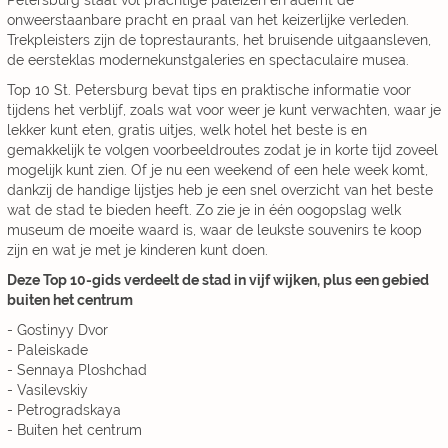
Petersburg staat vol prachtige paleizen en ademt de
onweerstaanbare pracht en praal van het keizerlijke verleden.
Trekpleisters zijn de toprestaurants, het bruisende uitgaansleven,
de eersteklas modernekunstgaleries en spectaculaire musea.
Top 10 St. Petersburg bevat tips en praktische informatie voor
tijdens het verblijf, zoals wat voor weer je kunt verwachten, waar je
lekker kunt eten, gratis uitjes, welk hotel het beste is en
gemakkelijk te volgen voorbeeldroutes zodat je in korte tijd zoveel
mogelijk kunt zien. Of je nu een weekend of een hele week komt,
dankzij de handige lijstjes heb je een snel overzicht van het beste
wat de stad te bieden heeft. Zo zie je in één oogopslag welk
museum de moeite waard is, waar de leukste souvenirs te koop
zijn en wat je met je kinderen kunt doen.
Deze Top 10-gids verdeelt de stad in vijf wijken, plus een gebied
buiten het centrum
- Gostinyy Dvor
- Paleiskade
- Sennaya Ploshchad
- Vasilevskiy
- Petrogradskaya
- Buiten het centrum