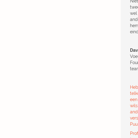
Nie
twe
wel 
and
hem
ein
Dav
Voe
Fou
tea
Heb 
tel
een 
wil
and
ver
Puu
Pro