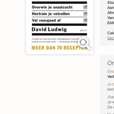
Sta
Aant
Afm
Ver
EAN
Cat
Gez
Om
Ein
Ver
Je z
bes
Over
Je w
De 