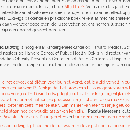
t minder eten, maar anders eten is de oplossing, predikt Harvard-ho
e decennia onderzoek in zijn boek
Altijd trek?
. Vet is niet de vijand.
hetzelfde aantal calorieën als een handje noten, maar het effect op j
ers. Ludwigs pakkende en praktische boek rekent af met het snakken 
 gaan we weer goed eten, de juiste vetten tot ons nemen, luisteren 
delijk een gezond gewicht bereiken.
id Ludwig
is hoogleraar Kindergeneeskunde op Harvard Medical Sch
dingsleer op Harvard School of Public Health. Ook is hij directeur v
ndation Obesity Prevention Center in het Boston Children’s Hospital, 
m van medici bezig houdt met het onderzoeken en bestrijden van obes
je het gevoel dat diëten voor jou niet werkt, dat je altijd vervalt in
kens weer aankomt? Denk je dat het probleem bij jouw gebrek aan wils
boek voor jou. Dr. David Ludwig legt je uit dat slank zijn eigenlijk ni
skracht, maar met natuurlijke processen in je lichaam die je makkelij
ers, beter en zelfs meer te eten. Een manier van eten waar je gelukki
steld staan hoe eenvoudig afslanken kan zijn.
-
Pacale Naessens
, aut
r Pascale
,
Puur eten
,
Puur genieten
en
Puur genieten en toch gezond
fessor Ludwig legt heel helder uit waarom de angst coor calorieën e