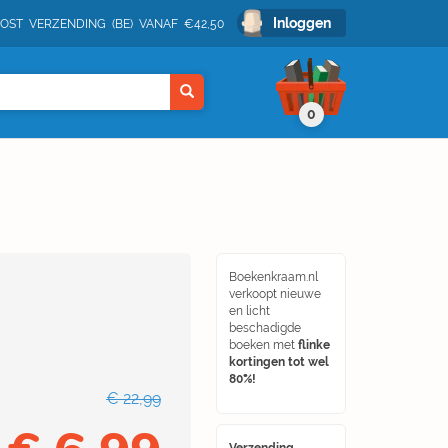
Inloggen
POST VERZENDING (BE) VANAF €42,50
0
Boekenkraam.nl
verkoopt nieuwe
en licht
beschadigde
boeken met
flinke
kortingen tot wel
80%!
€ 22,99