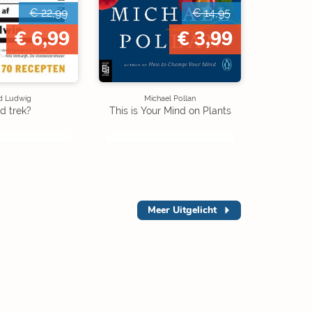
€ 22,99
€ 14,95
€ 6,99
€ 3,99
d Ludwig
Michael Pollan
jd trek?
This is Your Mind on Plants
Meer
Uitgelicht