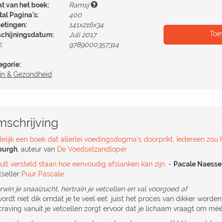
at van het boek:
Ramsj
al Pagina's:
400
etingen:
141x216x34
Toe
schijningsdatum:
Juli 2017
:
9789000357314
egorie:
in & Gezondheid
schrijving
delijk een boek dat allerlei voedingsdogma's doorprikt. Iedereen zou
burgh
, auteur van
De Voedselzandloper
ult versteld staan hoe eenvoudig afslanken kan zijn.
-
Pacale Naesse
tseller
Puur Pascale
win je snaaizucht, hertrain je vetcellen en val voorgoed af
ordt niet dik omdat je te veel eet: juist het proces van dikker worden
craving vanuit je vetcellen zorgt ervoor dat je lichaam vraagt om méé