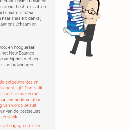
ogleraar David Ludwig na
 Een donut heeft misschien
e lichaam is totaal
naar snaaien: dankzij
naar ons lichaam en
ool en hoogleraar
an het New Balance
waar hij zich met een
itas bij kinderen.
 oude eetgewoontes en
kracht ligt? Dan is dit
ets heeft te maken met
k kunt veranderen door
g van wordt. Je zult
eur van de bestsellers
 en slank
n vet ongegrond is en