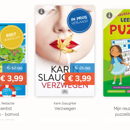
IN PRIJS
VERLAAGD
BEST
VERKOCHT
€ 12,99
€ 21,99
€ 3,99
€ 3,99
, Redactie
Karin Slaughter
ientist
Verzwegen
Mijn reuz
k - bomvol
puzzelbo
 puzzels