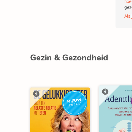
hoe 
gez
Als 
Gezin & Gezondheid
NIEUW
BINNEN