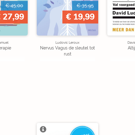
€ 45,00
€ 35,95
 27,99
€ 19,99
amuel
Ludovic Leroux
Davi
rapie
Nervus Vagus de sleutel tot
Alti
rust