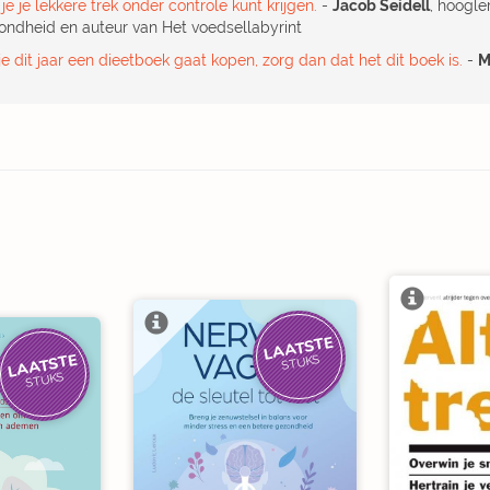
je je lekkere trek onder controle kunt krijgen.
-
Jacob Seidell
, hoogle
ondheid en auteur van Het voedsellabyrint
je dit jaar een dieetboek gaat kopen, zorg dan dat het dit boek is.
-
M
LAATSTE
LAATSTE
STUKS
STUKS