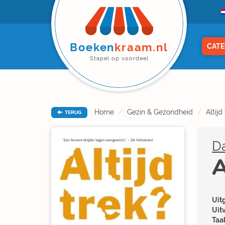
Boeken
kraam.nl
CATE
Stapel op voordeel
Home
Gezin & Gezondheid
Altijd
TERUG
D
A
Uitg
Uit
Taal