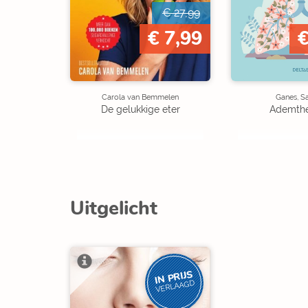
€ 27,99
€ 7,99
€
Carola van Bemmelen
Ganes, S
De gelukkige eter
Ademthe
Uitgelicht
IN PRIJS
VERLAAGD