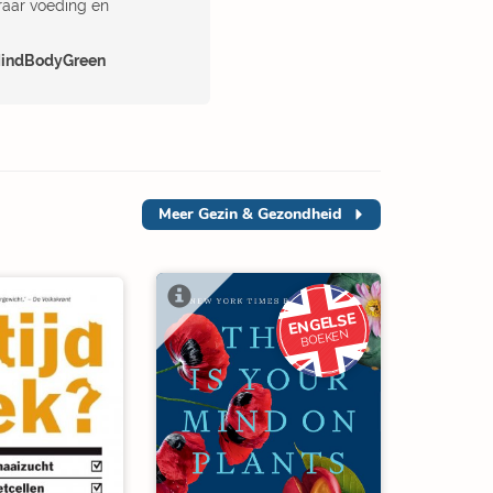
raar voeding en
indBodyGreen
Meer
Gezin & Gezondheid
ENGELSE
BOEKEN