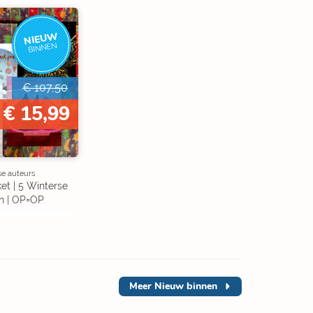
NIEUW
BINNEN
€ 107,50
€ 15,99
se auteurs
et | 5 Winterse
n | OP=OP
Meer
Nieuw binnen