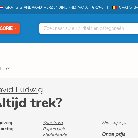
GRATIS STANDAARD VERZENDING (NL) VANAF €37,50
GRATIS B
GORIE
 trek?
avid Ludwig
ltijd trek?
Nieuwprijs
everij:
Spectrum
voering:
Paperback
Onze prijs
:
Nederlands