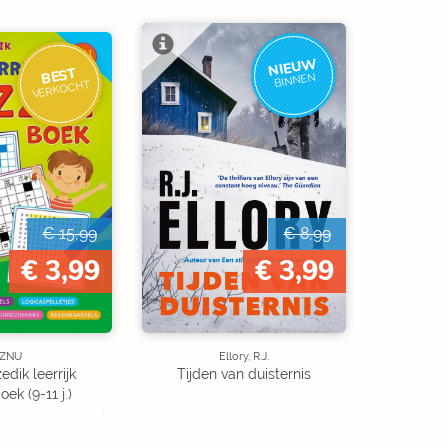
NIEUW
BEST
BINNEN
VERKOCHT
€ 15,99
€ 8,99
€ 3,99
€ 3,99
ZNU
Ellory, R.J.
edik leerrijk
Tijden van duisternis
ek (9-11 j.)