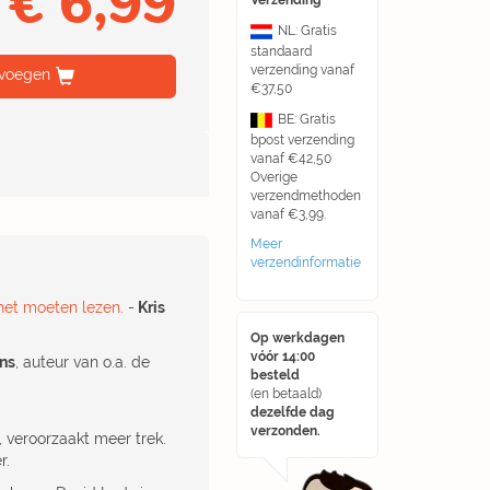
€ 6,99
Verzending
NL: Gratis
standaard
verzending vanaf
voegen
€37,50
BE: Gratis
bpost verzending
vanaf €42,50
Overige
verzendmethoden
vanaf €3,99.
Meer
verzendinformatie
 het moeten lezen.
-
Kris
Op werkdagen
vóór 14:00
ns
, auteur van o.a. de
besteld
(en betaald)
dezelfde dag
verzonden.
, veroorzaakt meer trek.
r.