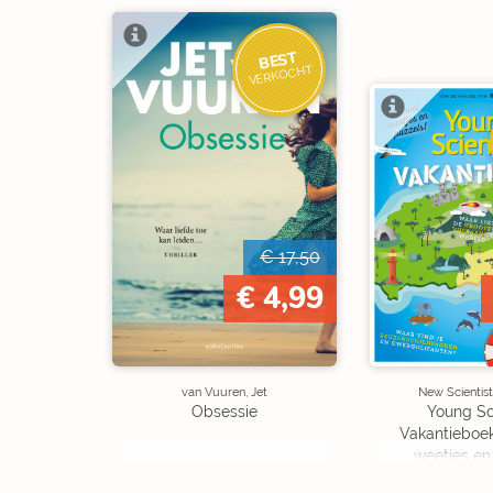
BEST
VERKOCHT
€ 17,50
€ 4,99
van Vuuren, Jet
New Scientist
Obsessie
Young Sc
Vakantieboe
weetjes en