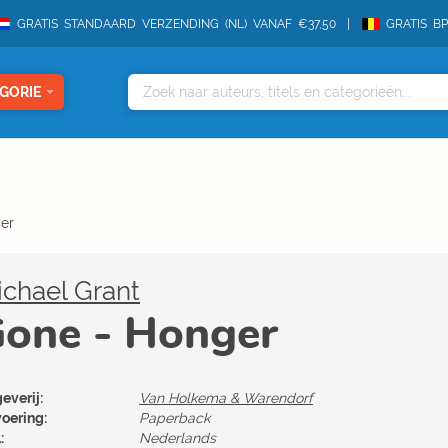
GRATIS STANDAARD VERZENDING (NL) VANAF €37,50
GRATIS B
GORIE
er
chael Grant
one - Honger
everij:
Van Holkema & Warendorf
voering:
Paperback
:
Nederlands