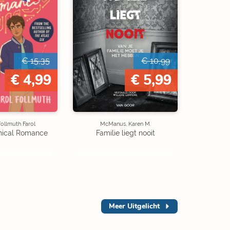
€ 15,35
€ 10,99
€ 4,99
€ 5,99
ollmuth Farol
McManus, Karen M.
ical Romance
Familie liegt nooit
Meer
Uitgelicht