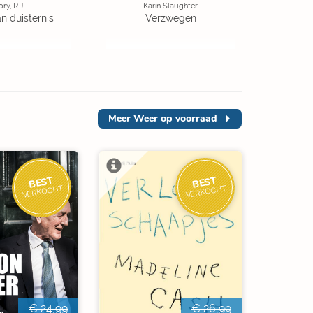
ory, R.J.
Karin Slaughter
an duisternis
Verzwegen
Meer
Weer op voorraad
BEST
BEST
VERKOCHT
VERKOCHT
€ 24,99
€ 26,99