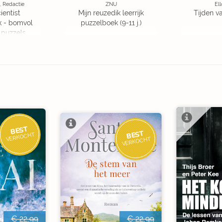
, Redactie
ZNU
Ell
ientist
Mijn reuzedik leerrijk
Tijden v
k - bomvol
puzzelboek (9-11 j.)
 puzzels
BEST
BEST
VERKOCHT
VERKOCHT
€ 22,99
€ 22,99