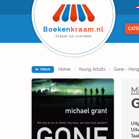
Boeken
kraam.nl
CATE
Stapel op voordeel
Home
Young Adults
Gone - Hong
TERUG
Mi
G
Uitg
Uit
Taal