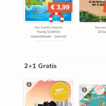
€ 3,99
New Scientist, Redactie
Reynolds,
Young Scientist
De b
Vakantieboek - bomvol
weetjes en puzzels
2+1 Gratis
BEST
VERKOCHT