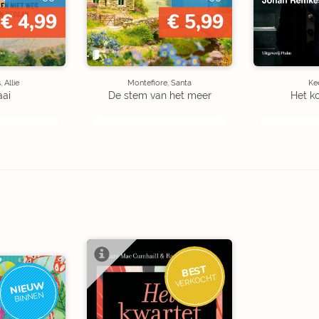
€ 4,99
€ 5,99
 Allie
Montefiore, Santa
Kee
aai
De stem van het meer
Het k
BEST
VERKOCHT
NIEUW
BINNEN