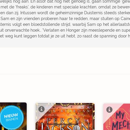
welijks nog aan. En alsof dat nog niet genoeg is, gaan sommige 'gewo
 met de 'freaks', de kinderen met speciale krachten, omdat ze bewer
gen dan zij. Intussen wordt de geheimzinnige Duisternis steeds sterker:
. Sam en zijn vrienden proberen haar te redden, maar stuiten op Caine
ternis volgt een bloedstollende strijd, waarbij Sam op het allerlaats
uit onverwachte hoek… 'Verlaten en Honger zijn meeslepende en sup
iet weg kunt leggen totdat je ze uit hebt, zo raast de spanning door 
NIEUW
BINNEN