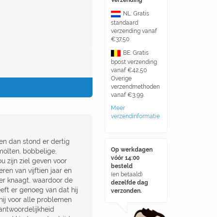
Verzending
NL: Gratis
standaard
verzending vanaf
€37,50
BE: Gratis
bpost verzending
vanaf €42,50
Overige
verzendmethoden
vanaf €3,99.
Meer
verzendinformatie
en dan stond er dertig
Op werkdagen
molten, bobbelige,
vóór 14:00
 zijn ziel geven voor
besteld
en van vijftien jaar en
(en betaald)
ger knaagt, waardoor de
dezelfde dag
eft er genoeg van dat hij
verzonden.
ij voor alle problemen
rantwoordelijkheid