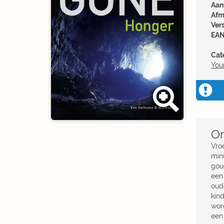
Aant
Afm
Ver
EAN
Cat
You
Om
Vro
min
gou
een
oud
kin
wor
een 