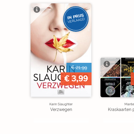
IN PRIJS
VERLAAGD
€ 21,99
€ 3,99
Karin Slaughter
Mante
Verzwegen
Kraskaarten 