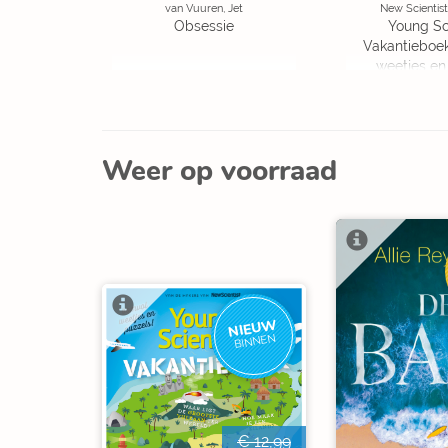
van Vuuren, Jet
New Scientist
Obsessie
Young Sc
Vakantieboe
weetjes en
Weer op voorraad
NIEUW
BINNEN
€ 12,99