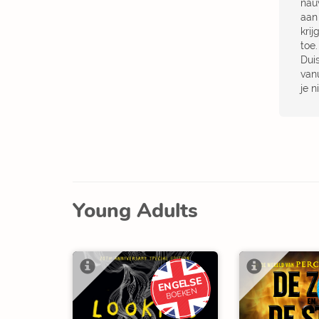
nau
aan
krij
toe
Duis
van
je n
Young Adults
ENGELSE
BOEKEN