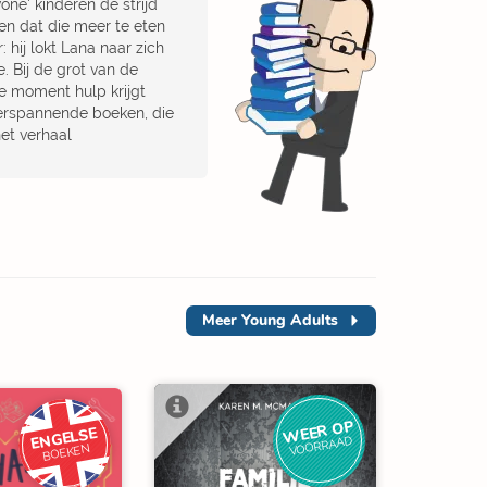
ne' kinderen de strijd
en dat die meer te eten
 hij lokt Lana naar zich
. Bij de grot van de
te moment hulp krijgt
erspannende boeken, die
het verhaal
Meer
Young Adults
WEER OP
ENGELSE
VOORRAAD
BOEKEN