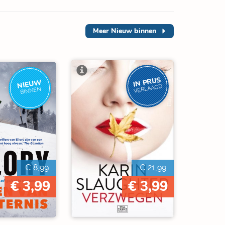
Meer
Nieuw binnen
IN PRIJS
NIEUW
VERLAAGD
BINNEN
€ 8,99
€ 21,99
€ 3,99
€ 3,99