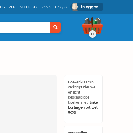
Inloggen
POST VERZENDING (BE) VANAF €42,50
0
Boekenkraam.nl
verkoopt nieuwe
en licht
beschadigde
boeken met
flinke
kortingen tot wel
80%!