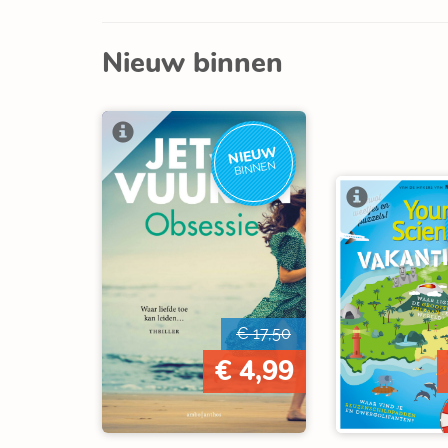
Nieuw binnen
NIEUW
BINNEN
€ 17,50
€ 4,99