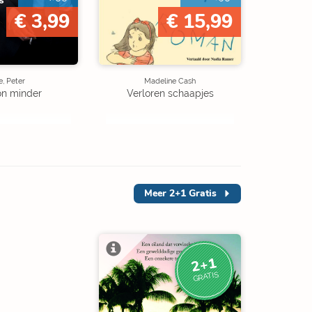
€ 3,99
€ 15,99
, Peter
Madeline Cash
on minder
Verloren schaapjes
Meer
2+1 Gratis
2+1
GRATIS