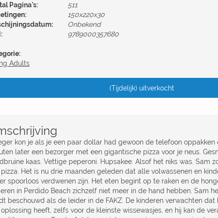
al Pagina's:
511
etingen:
150x220x30
schijningsdatum:
Onbekend
:
9789000357680
egorie:
ng Adults
(Tijdelijk) uitverkocht
schrijving
eger kon je als je een paar dollar had gewoon de telefoon oppakken 
uten later een bezorger met een gigantische pizza voor je neus. Ges
dbruine kaas. Vettige peperoni. Hupsakee. Alsof het niks was. Sam zou
 pizza. Het is nu drie maanden geleden dat alle volwassenen en kinder
er spoorloos verdwenen zijn. Het eten begint op te raken en de hon
deren in Perdido Beach zichzelf niet meer in de hand hebben. Sam he
dt beschouwd als de leider in de FAKZ. De kinderen verwachten dat h
oplossing heeft, zelfs voor de kleinste wissewasjes, en hij kan de ve