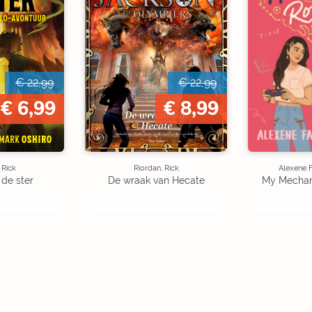
€ 22,99
€ 22,99
€ 6,99
€ 8,99
 Rick
Riordan, Rick
Alexene F
 de ster
De wraak van Hecate
My Mechan