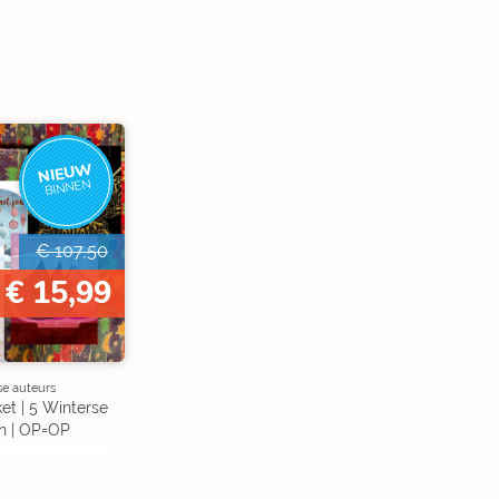
NIEUW
BINNEN
€ 107,50
€ 15,99
se auteurs
et | 5 Winterse
n | OP=OP