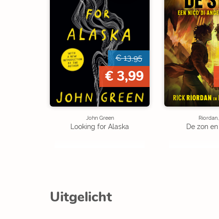
€ 13,95
€ 3,99
John Green
Riordan,
Looking for Alaska
De zon en
Uitgelicht