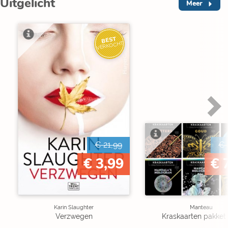
Uitgelicht
Meer
BEST
VERKOCHT
€ 21,99
€ 
€ 3,99
€ 
Karin Slaughter
Manteau
Verzwegen
Kraskaarten pakket 