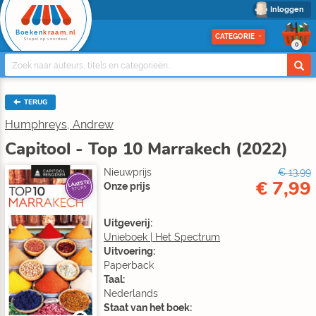
Inloggen
Boeken
kraam.nl
CATEGORIE
Stapel op voordeel
0
TERUG
Humphreys, Andrew
Capitool - Top 10 Marrakech (2022)
Nieuwprijs
€ 13,99
€ 7,99
LAATSTE
Onze prijs
STUKS
Uitgeverij:
Unieboek | Het Spectrum
Uitvoering:
Paperback
Taal:
Nederlands
Staat van het boek: