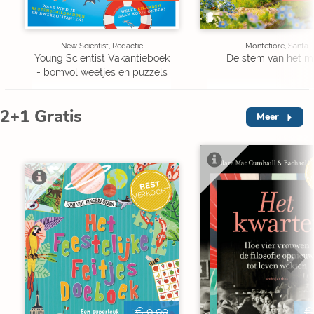
New Scientist, Redactie
Montefiore, Santa
Young Scientist Vakantieboek
De stem van het m
- bomvol weetjes en puzzels
2+1 Gratis
Meer
V
BEST
VERKOCHT
€ 9,99
€