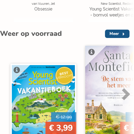
van Vuuren, Jet
New Scientist, Redact
Obsessie
Young Scientist Vakan
- bomvol weetjes en p
Weer op voorraad
Meer
V
BEST
VERKOCHT
€ 12,99
€
€ 3,99
€ 