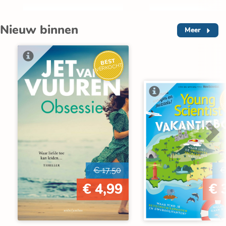
Nieuw binnen
Meer
BEST
VERKOCHT
V
€ 17,50
€
€ 4,99
€ 