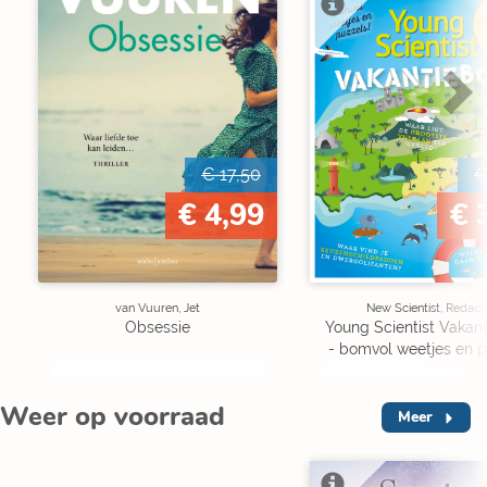
V
€ 17,50
€
€ 4,99
€ 
van Vuuren, Jet
New Scientist, Redact
Obsessie
Young Scientist Vakan
- bomvol weetjes en p
Weer op voorraad
Meer