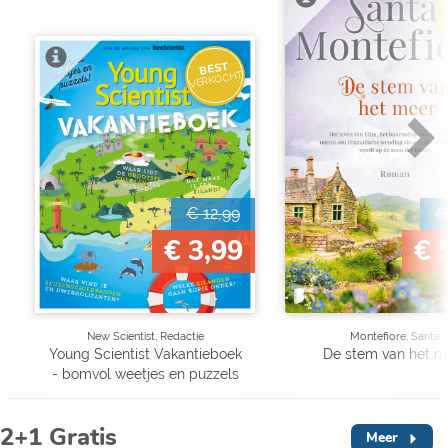
V
BEST
VERKOCHT
€ 12,99
€
€ 3,99
€ 
New Scientist, Redactie
Montefiore, Santa
Young Scientist Vakantieboek
De stem van het m
- bomvol weetjes en puzzels
2+1 Gratis
Meer