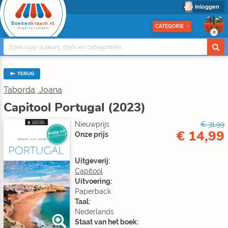
Inloggen
Boeken
kraam.nl
CATEGORIE
Stapel op voordeel
0
TERUG
Taborda, Joana
Capitool Portugal (2023)
Nieuwprijs
€ 31,99
€ 14,99
WEER OP
Onze prijs
VOORRAAD
Uitgeverij:
Capitool
Uitvoering:
Paperback
Taal:
Nederlands
Staat van het boek: