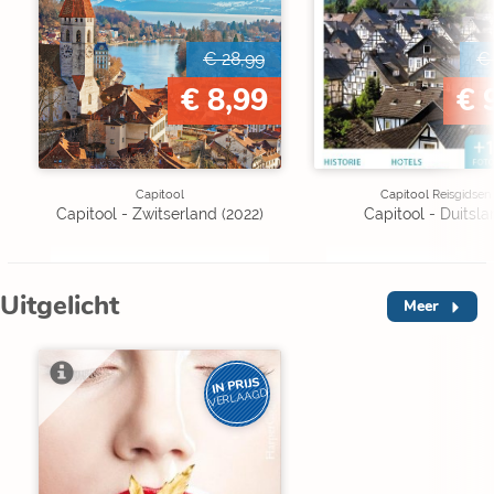
€ 28,99
€
€ 8,99
€ 
Capitool
Capitool Reisgidsen
Capitool - Zwitserland (2022)
Capitool - Duitsla
Uitgelicht
Meer
IN PRIJS
VERLAAGD