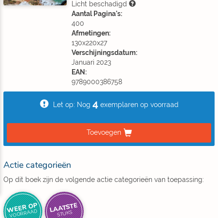
Licht beschadigd
Aantal Pagina's:
400
Afmetingen:
130x220x27
Verschijningsdatum:
Januari 2023
EAN:
9789000386758
4
Let op: Nog
exemplaren op voorraad
Toevoegen
Actie categorieën
Op dit boek zijn de volgende actie categorieën van toepassing:
WEER OP
LAATSTE
VOORRAAD
STUKS