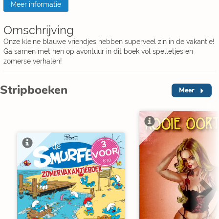
Meer informatie
Omschrijving
Onze kleine blauwe vriendjes hebben superveel zin in de vakantie!
Ga samen met hen op avontuur in dit boek vol spelletjes en
zomerse verhalen!
Stripboeken
Meer
3
V
O
O
R
€10