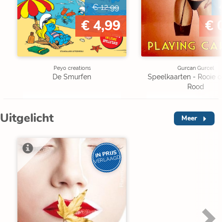
€ 12,99
€ 4,99
€ 
Peyo creations
Gurcan Gurcel
De Smurfen
Speelkaarten - Rooie oo
Rood
Uitgelicht
Meer
IN PRIJS
VERLAAGD