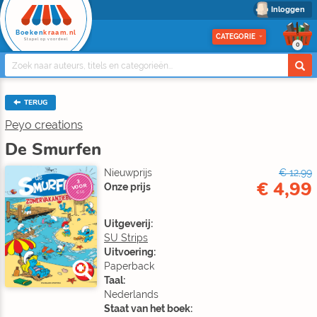
Inloggen
Boeken
kraam.nl
CATEGORIE
Stapel op voordeel
0
TERUG
Peyo creations
De Smurfen
Nieuwprijs
€ 12,99
€ 4,99
3
Onze prijs
VOOR
€10
Uitgeverij:
SU Strips
Uitvoering:
Paperback
Taal:
Nederlands
Staat van het boek: