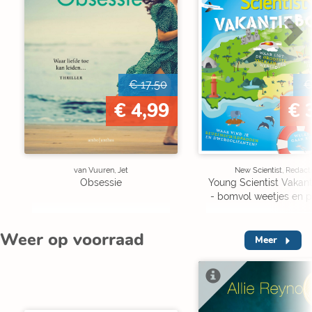
€ 17,50
€
€ 4,99
€ 
van Vuuren, Jet
New Scientist, Redact
Obsessie
Young Scientist Vakan
- bomvol weetjes en p
Weer op voorraad
Meer
V